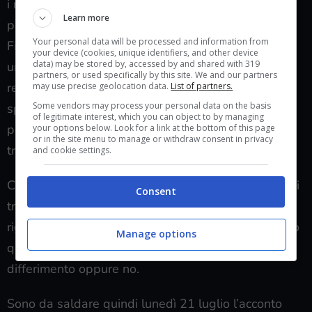
i ricavi siano in linea con i limiti che sono stati
Learn more
prefissati dal Ministero dell’Economia e delle
Your personal data will be processed and information from
Finanze e si partecipi a una società o a
your device (cookies, unique identifiers, and other device
data) may be stored by, accessed by and shared with 319
un’associazione che rispetta i requisiti e dichiara i
partners, or used specifically by this site. We and our partners
redditi per una forma di trasparenza. Lo
may use precise geolocation data.
List of partners.
Some vendors may process your personal data on the basis
spostamento in avanti di questo pagamento
of legitimate interest, which you can object to by managing
permette di certo di fare i calcoli con un po’ più di
your options below. Look for a link at the bottom of this page
or in the site menu to manage or withdraw consent in privacy
tranquillità.
and cookie settings.
C’è però da sottolineare, come abbiamo fatto, che si
Consent
tratta di un differimento della data di scadenza che
riguarda solo alcune categorie. Categorie che vanno
Manage options
quindi esaminate per scoprire se si rientra nel
differimento oppure no.
Sono da saldare quindi lunedì 21 luglio l’acconto