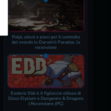
Polpi, alieni e piani per il controllo
del mondo in Darwin’s Paradox, la
recensione
Esoteric Ebb è il figlioccio stiloso di
Disco Elysium e Dungeons & Dragons
| Recensione (PC)