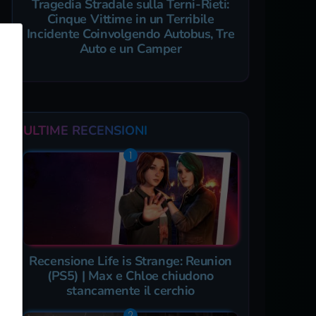
Tragedia Stradale sulla Terni-Rieti:
Cinque Vittime in un Terribile
Incidente Coinvolgendo Autobus, Tre
Auto e un Camper
ULTIME RECENSIONI
Recensione Life is Strange: Reunion
(PS5) | Max e Chloe chiudono
stancamente il cerchio