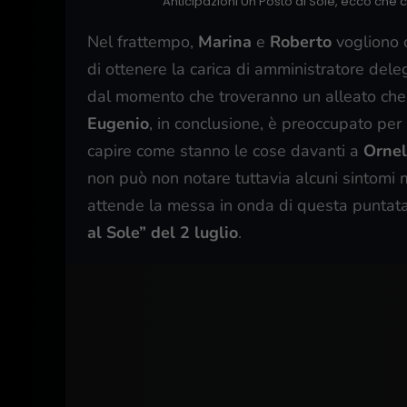
Anticipazioni Un Posto al Sole, ecco che c
Nel frattempo,
Marina
e
Roberto
vogliono c
di ottenere la carica di amministratore dele
dal momento che troveranno un alleato che
Eugenio
, in conclusione, è preoccupato per
capire come stanno le cose davanti a
Ornel
non può non notare tuttavia alcuni sintomi 
attende la messa in onda di questa puntat
al Sole” del 2 luglio
.