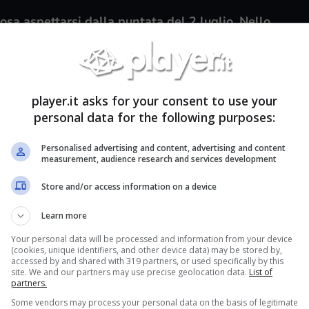
osa aspettarsi dalla puntata del 2 luglio. Nello
aggio di Ornella, che ha già capito un qualcosa
scenari che si andranno a spalancare
lo che c’è da sapere a riguardo.
player.it asks for your consent to use your
personal data for the following purposes:
e cose, da ormai tantissimi anni, un punto di
e italiana. Sono circa tre decenni, infatti, che ogni
Personalised advertising and content, advertising and content
di telespettatori, che hanno sviluppato un
legame
measurement, audience research and services development
o. A questo punto ereditato dai genitori o dai
Store and/or access information on a device
e riguarda anche i più
giovani
. Ed è un vanto non
Learn more
 questi, che non tutti conoscono.
Your personal data will be processed and information from your device
(cookies, unique identifiers, and other device data) may be stored by,
dotta per intero in Italia ed il fatto che goda
accessed by and shared with 319 partners, or used specifically by this
site. We and our partners may use precise geolocation data.
List of
to, non può non far piacere. Dal momento che si
partners.
rsone hanno sviluppato un legame con i personaggi
Some vendors may process your personal data on the basis of legitimate