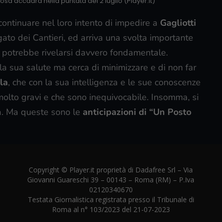
osa accadrà nella puntata del 2 luglio (Player.it)
ontinuare nel loro intento di impedire a
Gagliotti
gato dei Cantieri, ed arriva una svolta importante
 potrebbe rivelarsi davvero fondamentale.
 la sua salute ma cerca di minimizzare e di non far
la
, che con la sua intelligenza e le sue conoscenze
molto gravi e che sono inequivocabile. Insomma, si
a. Ma queste sono le
anticipazioni di “Un Posto
Copyright © Player.it proprietà di Dadafree Srl – Via
Giovanni Guareschi 39 – 00143 – Roma (RM) – P.Iva
02120340670
Testata Giornalistica registrata presso il Tribunale di
Roma al n° 103/2023 del 21-07-2023