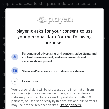
capire che cosa le stia passando per la testa, la
ragazza manda un messaggio in cui annuncia la
volontà di uccidersi. L’idea è quella di scomparire
con la macchina lanciandosi nell’acqua.
player.it asks for your consent to use
your personal data for the following
Ed ecco che qui entra in gioco Ozan
che comincia a
purposes:
ripetere a tutti, in particolare proprio a Sezai, che in
realtà sua figlia vive e vegeta e che non è annegata
Personalised advertising and content, advertising and
content measurement, audience research and
nella macchina. Secondo lui, infatti, sua figlia
services development
sarebbe riuscita a uscire dal mezzo e sarebbe da
Store and/or access information on a device
qualche parte magari infreddolita o svenuta.
Learn more
La domanda ora sorge spontanea: perché di tanti
Your personal data will be processed and information from
personaggi proprio Ozan starebbe portando avanti
your device (cookies, unique identifiers, and other device
data) may be stored by, accessed by and shared with 319
questa idea che Ipek avrebbe solo simulato il
partners, or used specifically by this site. We and our partners
may use precise geolocation data.
List of partners.
proprio suicidio?