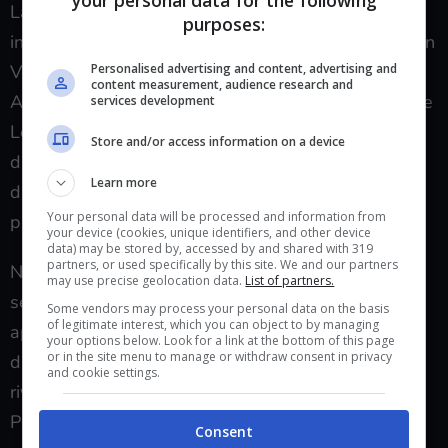
your personal data for the following
La duchessa riuscirà a scuotere Lope. Il giovane,
purposes:
infatti, comincerà a
dubitare della sua relazione
con
Vera, a temere di non essere abbastanza per lei.
Personalised advertising and content, advertising and
content measurement, audience research and
Amalia arriverà addirittura ad accusare apertamente
services development
Lope di non essere all’altezza di sua figlia. La
Store and/or access information on a device
duchessa dirà che la loro storia non potrà mai
Learn more
durare: va interpretata come un’infatuazione
Your personal data will be processed and information from
passeggera, senza futuro.
your device (cookies, unique identifiers, and other device
data) may be stored by, accessed by and shared with 319
partners, or used specifically by this site. We and our partners
Nel frattempo, Maria, consapevole di aver spezzato
may use precise geolocation data.
List of partners.
senza volerlo il cuore di Jana, affronterà a viso
Some vendors may process your personal data on the basis
of legitimate interest, which you can object to by managing
aperto Petra, accusandola di aver rubato il suo
your options below. Look for a link at the bottom of this page
or in the site menu to manage or withdraw consent in privacy
diario. E poi ci sarà un altro colpo di scena. Curro
and cookie settings.
rivelerà a Manuel che Julia era la fidanzata di Paco.
Pelayo si mostrerà
adirato con Catalina
, sempre a
Consent