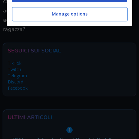
causa di Adriano. Infine, Margarita proverà ancora,
anche se con poche speranze, a convincere Martina
Manage options
ad andare a vivere con lei. Cosa risponderà la
ragazza?
SEGUICI SUI SOCIAL
TikTok
Twitch
Telegram
Discord
Facebook
ULTIMI ARTICOLI