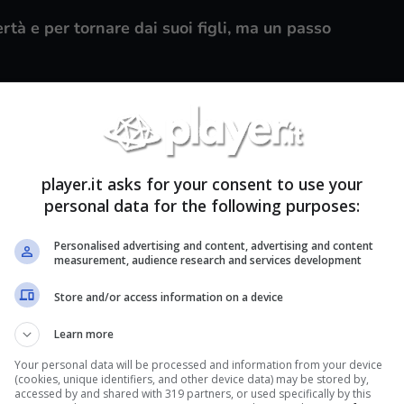
ertà e per tornare dai suoi figli, ma un passo
amma a sfondo familiare si intreccia con il
nti, commuove il pubblico mostrando la complicata
onostante la sua incrollabile forza di volontà,
a
, da innocente, è ancora nei guai. Sembra che
player.it asks for your consent to use your
personal data for the following purposes:
Personalised advertising and content, advertising and content
n le maniere forti a
far parlare Sansar
: l’obiettivo
measurement, audience research and services development
o di Tolga… Ci riusciranno? L’arresto di Sansar
Store and/or access information on a device
la.
Learn more
yla ancora in carcere
. La donna è stata infatti
Your personal data will be processed and information from your device
Malgrado tutti gli sforzi di Aslan, che continua a
(cookies, unique identifiers, and other device data) may be stored by,
accessed by and shared with 319 partners, or used specifically by this