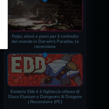
Polpi, alieni e piani per il controllo
del mondo in Darwin’s Paradox, la
recensione
Esoteric Ebb è il figlioccio stiloso di
Disco Elysium e Dungeons & Dragons
| Recensione (PC)