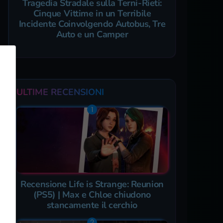
Tragedia Stradale sulla Terni-Rieti:
Cinque Vittime in un Terribile
Incidente Coinvolgendo Autobus, Tre
Auto e un Camper
ULTIME RECENSIONI
Recensione Life is Strange: Reunion
(PS5) | Max e Chloe chiudono
stancamente il cerchio