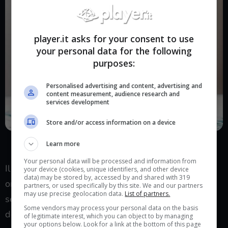
player.it asks for your consent to use
your personal data for the following
purposes:
Personalised advertising and content, advertising and
content measurement, audience research and
services development
Store and/or access information on a device
I peluche sono più sporchi e contaminati di un water:
Learn more
l’inquietante ricerca – player.it
Your personal data will be processed and information from
Il 43% delle coperte e quasi il 30% degli
your device (cookies, unique identifiers, and other device
data) may be stored by, accessed by and shared with 319
orsacchiotti hanno dato risultati preoccupanti:
partners, or used specifically by this site. We and our partners
may use precise geolocation data.
List of partners.
secondo la ricerca, gli oggetti potevano essere
Some vendors may process your personal data on the basis
definiti non solo sporchi ma anche pericolosi per la
of legitimate interest, which you can object to by managing
your options below. Look for a link at the bottom of this page