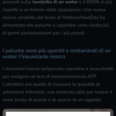
presenti sulla
tavoletta di un water
e il 650% in più
rispetto a un bidone della spazzatura. Una nuova
ricerca condotta dal team di MattressNextDay ha
dimostrato che peluche e copertine sono ricettacoli
di germi pericolosissimi per i più piccoli.
I peluche sono più sporchi e contaminati di un
water: l’inquietante ricerca
I ricercatori hanno tamponato copertine e orsacchiotti
per svolgere un test di bioluminescenza ATP.
L’obiettivo era quello di misurare la quantità di
adenosina trifosfato, una molecola utile per isolare il
reale livello di pulizia o di sporco di un oggetto.