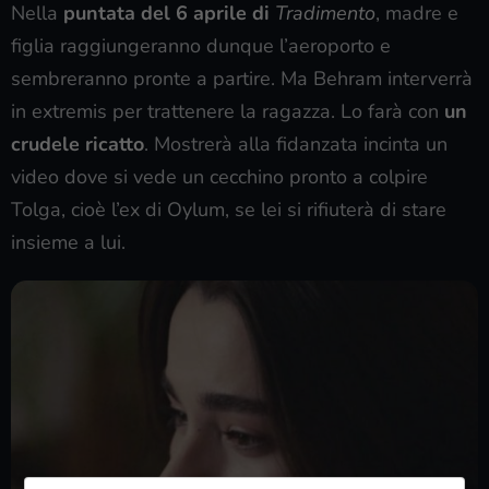
Nella
puntata del 6 aprile di
Tradimento
, madre e
figlia raggiungeranno dunque l’aeroporto e
sembreranno pronte a partire. Ma Behram interverrà
in extremis per trattenere la ragazza. Lo farà con
un
crudele ricatto
. Mostrerà alla fidanzata incinta un
video dove si vede un cecchino pronto a colpire
Tolga, cioè l’ex di Oylum, se lei si rifiuterà di stare
insieme a lui.