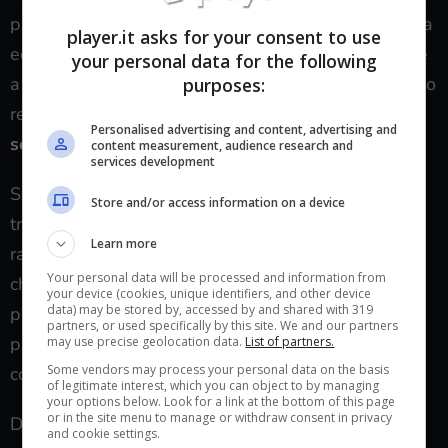
pressione, sperando che le difficoltà anche di natura
player.it asks for your consent to use
economica possano costringerlo a chiedergli aiuto e
your personal data for the following
a diventare una pedina nelle sue mani. Ma il ragazzo
purposes:
reagirà diversamente: sceglierà di
interrompere
Personalised advertising and content, advertising and
seduta stante ogni tipo rapporto con il padre
.
content measurement, audience research and
services development
Senza un luogo dove poter lavorare, Tolga farà
Store and/or access information on a device
trasferire tutti i suoi collaboratori a casa sua. Il
Learn more
ragazzo, che è sempre innamorato di Oylum, sa ora
Your personal data will be processed and information from
che la sua ex ha una storia con Behram. Ma presto
your device (cookies, unique identifiers, and other device
data) may be stored by, accessed by and shared with 319
potrebbe anche dover subire un altro affronto da
partners, or used specifically by this site. We and our partners
parte della donna amata. Intanto c’è Selin che
may use precise geolocation data.
List of partners.
Some vendors may process your personal data on the basis
continua a stargli dietro…
of legitimate interest, which you can object to by managing
your options below. Look for a link at the bottom of this page
or in the site menu to manage or withdraw consent in privacy
Dopo aver rifiutato Tolga, Oylum confesserà
and cookie settings.