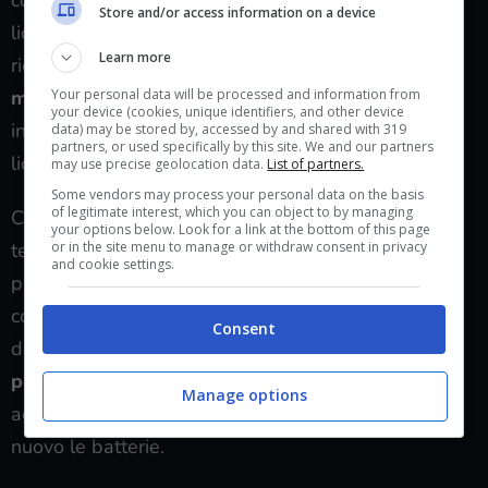
Store and/or access information on a device
liquido non entri all’interno dei circuiti. Il trucco da
Learn more
ricordare è quindi quello di
prendere un panno in
microfibra
e lasciar cadere qualche goccia di alcol,
Your personal data will be processed and information from
your device (cookies, unique identifiers, and other device
in modo che il panno sia umido ma non intriso di
data) may be stored by, accessed by and shared with 319
partners, or used specifically by this site. We and our partners
liquido.
may use precise geolocation data.
List of partners.
Some vendors may process your personal data on the basis
of legitimate interest, which you can object to by managing
Con il panno umido assicurati di ripulire tutto il
your options below. Look for a link at the bottom of this page
telecomando. Se ci sono delle zone tra i tasti
or in the site menu to manage or withdraw consent in privacy
and cookie settings.
particolarmente sporche puoi utilizzare invece un
cotton fioc, di nuovo con un po’ di alcool. Assicurati
Consent
di ripulire
sia la parte frontale sia la parte
posteriore
del telecomando e di
asciugare tutto
Manage options
accuratamente prima di riaccenderlo inserendo di
nuovo le batterie.