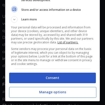
services development
quando lottava per avere su di sé l’amore di Ridge.
Store and/or access information on a device
Un altro
momento importante
sarà quello che
Learn more
vedrà un avvicinamento tra
Finn
e
Sheila.
Anche
Your personal data will be processed and information from
questa dinamica inizia in
un momento molto teso
.
your device (cookies, unique identifiers, and other device
data) may be stored by, accessed by and shared with 319
Da una parte infatti vedremo Brooke, Eric e Deacon
partners, or used specifically by this site. We and our partners
may use precise geolocation data.
List of partners.
che si scambiano quello che ricordano del
Some vendors may process your personal data on the basis
comportamento orribile di Sheila mentre la donna è
of legitimate interest, which you can object to by managing
your options below. Look for a link at the bottom of this page
in tribunale
e attende di sapere se passerà o meno
or in the site menu to manage or withdraw consent in privacy
and cookie settings.
diversi anni della propria vita futura dietro le sbarre.
A presenziare all’udienza anche
Spencer
e
Consent
Forrester,
insieme a Liam che a sua volta si troverà
ai ferri corti con Finn. Ma arriva qui forse l’elemento
Manage options
più
sconvolgente
di queste puntate di Beautiful: