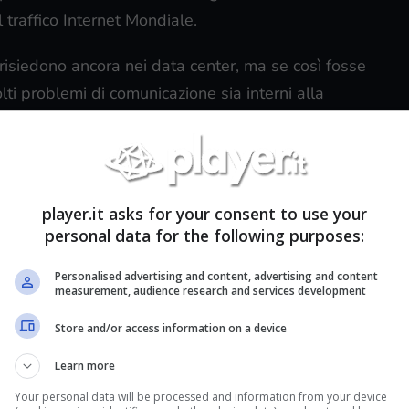
 traffico Internet Mondiale.
 risiedono ancora nei data center, ma se così fosse
ti problemi di comunicazione sia interni alla
ornamenti
player.it asks for your consent to use your
personal data for the following purposes:
 continua il suo blackout.
Personalised advertising and content, advertising and content
measurement, audience research and services development
Store and/or access information on a device
Learn more
iattaforme sono ripartite e funzionano
Your personal data will be processed and information from your device