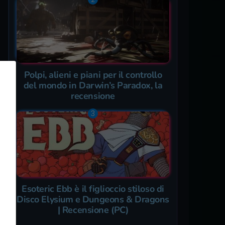
Polpi, alieni e piani per il controllo
del mondo in Darwin’s Paradox, la
recensione
Esoteric Ebb è il figlioccio stiloso di
Disco Elysium e Dungeons & Dragons
| Recensione (PC)