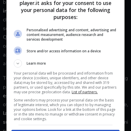
bassa barriera all’entrata. Con
poco o nessun
player.it asks for your consent to use
your personal data for the following
investimento iniziale
per l’inventario, praticamente
purposes:
chiunque può avviare un’attività di drop shipping,
semplicemente
aprendo un sito di e-commerce.
Personalised advertising and content, advertising and
content measurement, audience research and
Questo ha portato a una proliferazione di negozi
services development
online gestiti da singoli imprenditori o piccole
Store and/or access information on a device
aziende, contribuendo alla diversificazione e
all’innovazione nel settore del commercio online.
Learn more
Your personal data will be processed and information from
Tuttavia, nonostante i suoi vantaggi, il Drop Shipping
your device (cookies, unique identifiers, and other device
data) may be stored by, accessed by and shared with 319
presenta anche alcune difficoltà.
La concorrenza è
partners, or used specifically by this site. We and our partners
may use precise geolocation data.
List of partners.
estremamente elevata,
con numerosi operatori che
Some vendors may process your personal data on the basis
offrono gli stessi prodotti a prezzi competitivi. Inoltre,
of legitimate interest, which you can object to by managing
your options below. Look for a link at the bottom of this page
la mancanza di controllo diretto sulla qualità e
or in the site menu to manage or withdraw consent in privacy
and cookie settings.
sulla spedizione
dei prodotti può portare a problemi
per il cliente, danneggiando la reputazione del