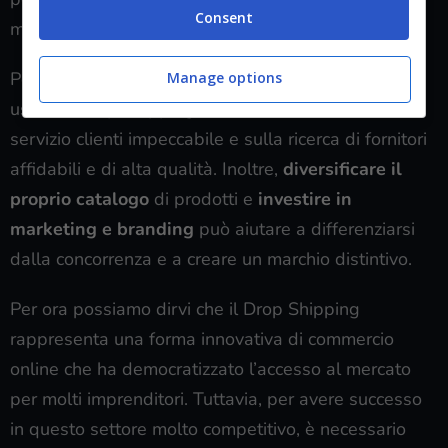
Consent
marchio.
Per mitigare questi rischi, molti commercianti che
Manage options
usano il Drop Shipping si concentrano sull’offrire un
servizio clienti impeccabile e sulla ricerca di fornitori
affidabili e di alta qualità. Inoltre,
diversificare il
proprio catalogo
di prodotti e
investire in
marketing e branding
può aiutare a differenziarsi
dalla concorrenza e a creare un marchio distintivo.
Per ora possiamo dirvi che il Drop Shipping
rappresenta una forma innovativa di commercio
online che ha democratizzato l’accesso al mercato
per molti imprenditori. Tuttavia, per avere successo
in questo settore molto competitivo, è necessario