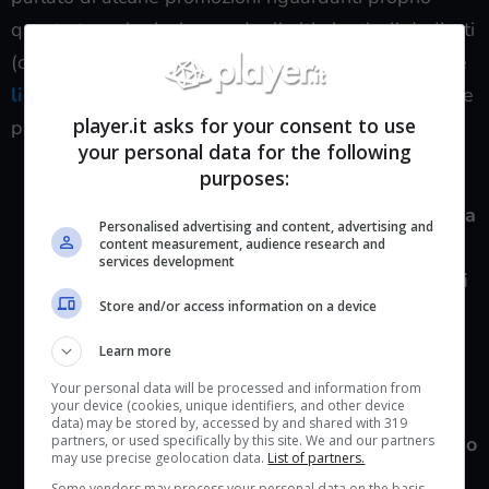
questa tecnologia, in uno degli ultimi articoli dedicati
(che potete tranquillamente recuperare al seguente
link diretto
). Comunque sia, qui di seguito trovate le
player.it asks for your consent to use
principali offerte:
your personal data for the following
purposes:
TIM 5G Power Smart
: offerta standard di TIM.
Al suo interno avrete la possibilità di accedere
a
Personalised advertising and content, advertising and
content measurement, audience research and
50 GB in 5G, oltre a minuti illimitati e 1000
services development
messaggi
. Potrete fare uso anche
di 100 GB di
Store and/or access information on a device
Google One per 3 mesi
. Il tutto è accessibile
pagando un canone mensile
di 14,99€
.
Learn more
TIM 5G Power Top
: seconda offerta che
Your personal data will be processed and information from
your device (cookies, unique identifiers, and other device
presenta il 5G di TIM al suo interno, infatti
data) may be stored by, accessed by and shared with 319
partners, or used specifically by this site. We and our partners
avrete la possibilità
di navigare in rete facendo
may use precise geolocation data.
List of partners.
uso di 100 GB
e avrete anche
minuti illimitati
Some vendors may process your personal data on the basis