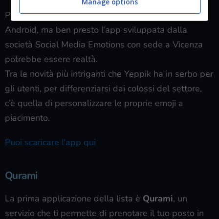
Manage options
Per adesso è ancora in fase beta sugli store iOS e
Android, ma ben presto l’app sviluppata dalla
società Social Media Emotions con sede a Vicenza
potrebbe essere realtà.
Tra le novità più intriganti che Yeppik ha in serbo per
gli utenti, per differenziarsi dai colossi del settore,
c’è quella di personalizzare le proprie emoji a
piacimento.
Puoi scaricare l’app qui
Qurami
La prima applicazione della lista è
Qurami
, un
servizio che ti permette di prenotare il tuo posto in