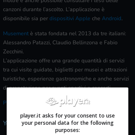
Inoltre è anche possibile consultare i testi delle
canzoni durante l’ascolto. L’applicazione è
disponibile sia per
dispositivi Apple
che
Android
.
Musement
è stata fondata nel 2013 da tre italiani:
Alessandro Patazzi, Claudio Bellinzona e Fabio
Zecchini.
L’applicazione offre una grande quantità di servizi
tra cui visite guidate, biglietti per musei e attrazioni
turistiche, esperienze gastronomiche e anche servizi
di prenotazione per eventi sportivi e concerti.
Puoi scaricare l’app qui
player.it asks for your consent to use
Yeppik
your personal data for the following
purposes: