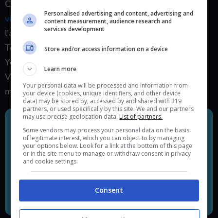
Concludiamo la rassegna con un’applicazione di cui
Personalised advertising and content, advertising and
vi abbiamo già parlato in un altro articolo
:
Yeppik
,
content measurement, audience research and
services development
l’alternativa italiana che vuole sfidare WhatsApp e
Telegram.
Store and/or access information on a device
Yeppik è stata fondata da una società con sede a
Learn more
Vicenza e si tratta a tutti gli effetti di un servizio di
Your personal data will be processed and information from
messaggistica istantanea.
your device (cookies, unique identifiers, and other device
data) may be stored by, accessed by and shared with 319
partners, or used specifically by this site. We and our partners
may use precise geolocation data.
List of partners.
Some vendors may process your personal data on the basis
of legitimate interest, which you can object to by managing
your options below. Look for a link at the bottom of this page
or in the site menu to manage or withdraw consent in privacy
and cookie settings.
Consent