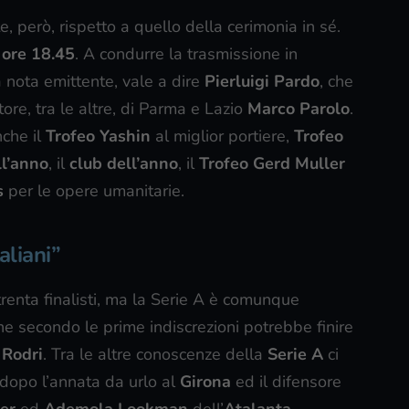
 però, rispetto a quello della cerimonia in sé.
 ore 18.45
. A condurre la trasmissione in
la nota emittente, vale a dire
Pierluigi Pardo
, che
tore, tra le altre, di Parma e Lazio
Marco Parolo
.
nche il
Trofeo Yashin
al miglior portiere,
Trofeo
ll’anno
, il
club dell’anno
, il
Trofeo Gerd Muller
s
per le opere umanitarie.
aliani”
i trenta finalisti, ma la Serie A è comunque
che secondo le prime indiscrezioni potrebbe finire
n
Rodri
. Tra le altre conoscenze della
Serie A
ci
dopo l’annata da urlo al
Girona
ed il difensore
ter
ed
Ademola Lookman
dell’
Atalanta
.