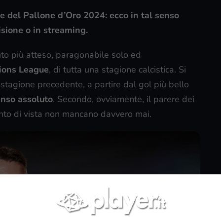
ne del Pallone d’Oro 2024: ecco in tal senso
isione o in streaming.
to più atteso, paragonabile solo ed
ions League
, di tutta una stagione calcistica. Si
 stagione precedente, a partire dal gol più bello
senso assoluto
. Secondo, ovviamente, il parere dei
nto di vista non mancano davvero mai.