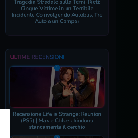
Tragedia Stradale sulla Terni-Rieti:
Cinque Vittime in un Terribile
Incidente Coinvolgendo Autobus, Tre
Auto e un Camper
ULTIME RECENSIONI
Recensione Life is Strange: Reunion
(PS5) | Max e Chloe chiudono
stancamente il cerchio