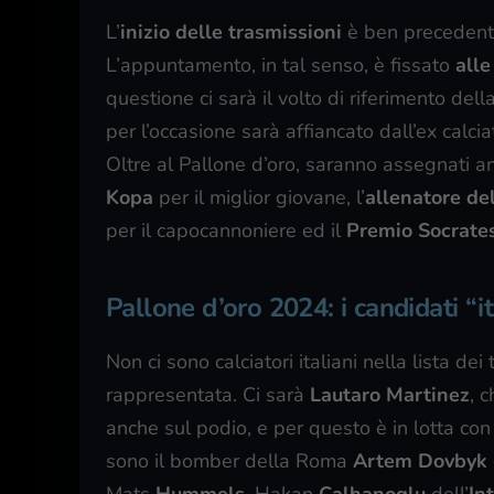
L’
inizio delle trasmissioni
è ben precedente,
L’appuntamento, in tal senso, è fissato
alle
questione ci sarà il volto di riferimento del
per l’occasione sarà affiancato dall’ex calcia
Oltre al Pallone d’oro, saranno assegnati a
Kopa
per il miglior giovane, l’
allenatore de
per il capocannoniere ed il
Premio Socrate
Pallone d’oro 2024: i candidati “it
Non ci sono calciatori italiani nella lista de
rappresentata. Ci sarà
Lautaro Martinez
, 
anche sul podio, e per questo è in lotta co
sono il bomber della Roma
Artem Dovbyk
Mats
Hummels
, Hakan
Calhanoglu
dell’
In