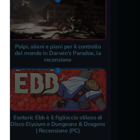
Polpi, alieni e piani per il controllo
del mondo in Darwin’s Paradox, la
recensione
Esoteric Ebb è il figlioccio stiloso di
Disco Elysium e Dungeons & Dragons
| Recensione (PC)