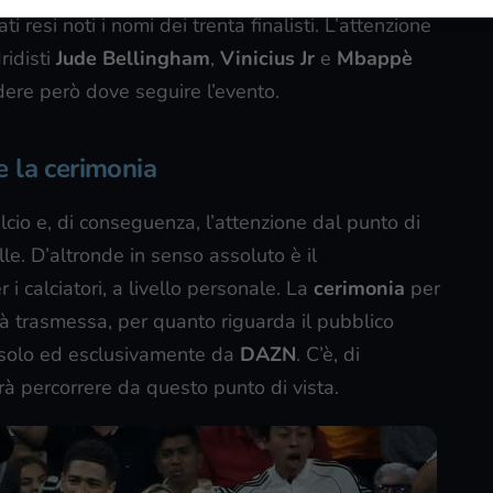
 resi noti i nomi dei trenta finalisti. L’attenzione
dridisti
Jude Bellingham
,
Vinicius Jr
e
Mbappè
ere però dove seguire l’evento.
 la cerimonia
lcio e, di conseguenza, l’attenzione dal punto di
le. D’altronde in senso assoluto è il
i calciatori, a livello personale. La
cerimonia
per
à trasmessa, per quanto riguarda il pubblico
ta solo ed esclusivamente da
DAZN
. C’è, di
à percorrere da questo punto di vista.