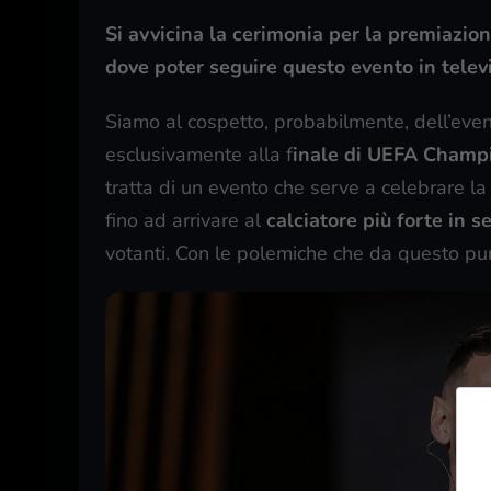
Si avvicina la cerimonia per la premiazio
dove poter seguire questo evento in telev
Siamo al cospetto, probabilmente, dell’even
esclusivamente alla f
inale di UEFA Champ
tratta di un evento che serve a celebrare la
fino ad arrivare al
calciatore più forte in 
votanti. Con le polemiche che da questo pu