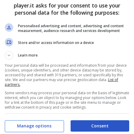
player.it asks for your consent to use your
personal data for the following purposes:
Personalised advertising and content, advertising and content
measurement, audience research and services development
Store and/or access information on a device
Learn more
Your personal data will be processed and information from your device
(cookies, unique identifiers, and other device data) may be stored by,
accessed by and shared with 319 partners, or used specifically by this
site. We and our partners may use precise geolocation data.
List of
partners.
Some vendors may process your personal data on the basis of legitimate
interest, which you can object to by managing your options below. Look
 in diretta l’evento in questione (Player.it)
for a link at the bottom of this page or in the site menu to manage or
withdraw consent in privacy and cookie settings.
 è davvero alle stelle dal momento che mai come
zione a quelli che saranno i verdetti che saranno
Manage options
Consent
ttobre
, alle
ore 20.45
al
Theatre du Chatelet di