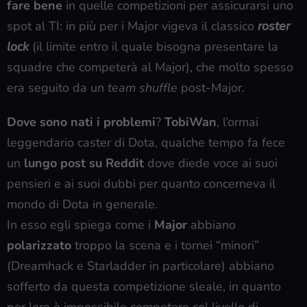
fare bene
in quelle competizioni per assicurarsi uno
spot al TI: in più per i Major vigeva il classico
roster
lock
(il limite entro il quale bisogna presentare la
squadre che competerà al Major), che molto spesso
era seguito da un
team shuffle
post-Major.
Dove sono nati i problemi
?
TobiWan
, l’ormai
leggendario caster di Dota, qualche tempo fa fece
un
lungo post su Reddit
dove diede voce ai suoi
pensieri e ai suoi dubbi per quanto concerneva il
mondo di Dota in generale.
In esso egli spiega come i
Major
abbiano
polarizzato
troppo la scena e i tornei “minori”
(Dreamhack e Starladder in particolare) abbiano
sofferto da questa competizione sleale, in quanto
per loro è impossibile competere col livello di