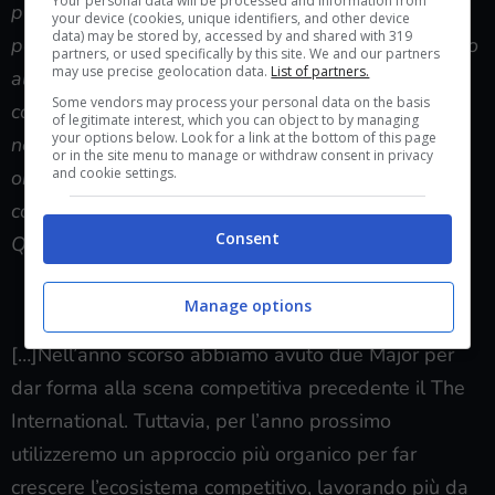
players. Roster lock seasons will still exist, and
Your personal data will be processed and information from
your device (cookies, unique identifiers, and other device
players switching teams during the approved
data) may be stored by, accessed by and shared with 319
partners, or used specifically by this site. We and our partners
periods will retain their Qualifying Points. In order to
may use precise geolocation data.
List of partners.
allow for teams recruiting new entrants to the
Some vendors may process your personal data on the basis
of legitimate interest, which you can object to by managing
competitive landscape and to facilitate sometimes
your options below. Look for a link at the bottom of this page
or in the site menu to manage or withdraw consent in privacy
necessary roster changes between lock periods,
and cookie settings.
only the top 3 point earners on a team will
contribute towards a team’s effective total
Consent
Qualifying Points.[…]
Manage options
[…]Nell’anno scorso abbiamo avuto due Major per
dar forma alla scena competitiva precedente il The
International. Tuttavia, per l’anno prossimo
utilizzeremo un approccio più organico per far