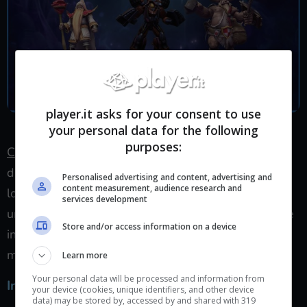
player.it asks for your consent to use
Alcuni dei cambiamenti che colpiranno anche i mercenari.
your personal data for the following
purposes:
Cosa cambierà
: i mercenari avranno più peso nella
dinamica della partita e non saranno più lasciati a
Personalised advertising and content, advertising and
content measurement, audience research and
loro stessi, ma utilizzati come forza aggiuntiva per
services development
una assalto alle difese nemiche. Potrebbero tornare
Store and/or access information on a device
in auge talenti che potenziano le statistiche dei
mercenari.
Learn more
Your personal data will be processed and information from
Interfaccia
your device (cookies, unique identifiers, and other device
data) may be stored by, accessed by and shared with 319