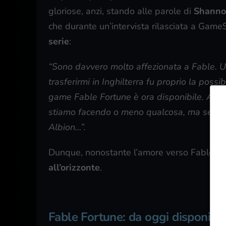
gloriose, anzi, stando alle parole di
Shanno
che durante un’intervista rilasciata a Game
serie
:
“Sono davvero molto affezionata a Fable. Un
trasferirmi in Inghilterra fu proprio la possib
game Fable Fortune è ora disponibile. Amiam
stiamo facendo o meno qualcosa, ma se dove
Albion…”.
Dunque, nonostante l’amore verso Fable, 
all’orizzonte
.
Fable Fortune: da oggi disponibi