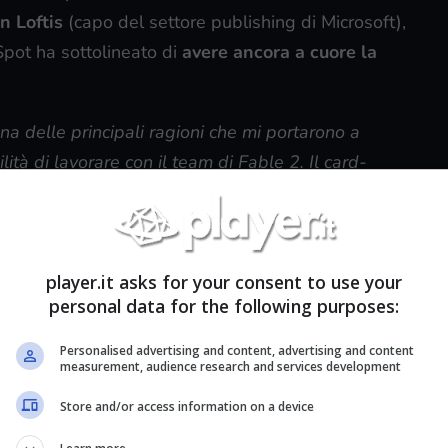
n Loftis
(capo del settore publishing di Microsoft),
Spot ha sottolineato di
avere ancora a cuore la
a delle principali ragioni che mi portarono a
ilità di lavorare con il team di Fable 2. Il card-
o l’IP! Non posso dire nulla al riguardo, se
ssi mai avere l’opportunità di tornare ad
player.it asks for your consent to use your
al momento non
c’è alcun nuovo titolo della saga
personal data for the following purposes:
Personalised advertising and content, advertising and content
measurement, audience research and services development
Store and/or access information on a device
le per Xbox One e PC