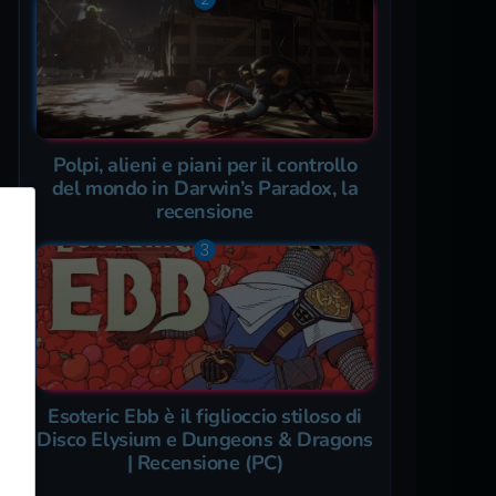
Polpi, alieni e piani per il controllo
del mondo in Darwin’s Paradox, la
recensione
Esoteric Ebb è il figlioccio stiloso di
Disco Elysium e Dungeons & Dragons
| Recensione (PC)