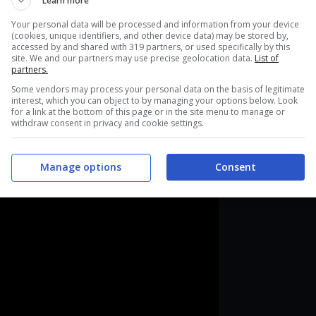
Learn more
o Pezzile
Your personal data will be processed and information from your device
(cookies, unique identifiers, and other device data) may be stored by,
afelici di annunciare che
Fable Fortune
è
accessed by and shared with 319 partners, or used specifically by this
site. We and our partners may use precise geolocation data.
List of
ndows 10 Game Preview e Steam Accesso
partners.
Some vendors may process your personal data on the basis of legitimate
interest, which you can object to by managing your options below. Look
for a link at the bottom of this page or in the site menu to manage or
withdraw consent in privacy and cookie settings.
Manage options
Consent