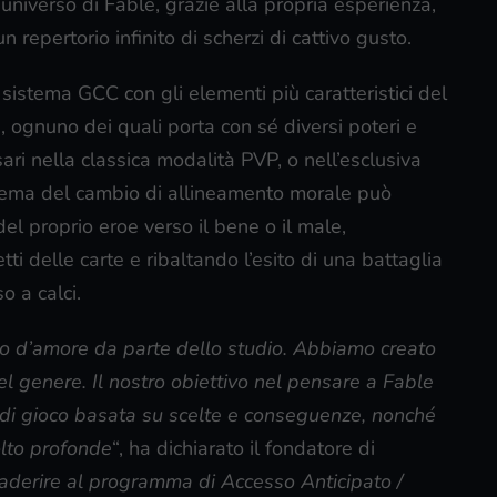
universo di Fable, grazie alla propria esperienza,
repertorio infinito di scherzi di cattivo gusto.
istema GCC con gli elementi più caratteristici del
li, ognuno dei quali porta con sé diversi poteri e
sari nella classica modalità PVP, o nell’esclusiva
stema del cambio di allineamento morale può
del proprio eroe verso il bene o il male,
tti delle carte e ribaltando l’esito di una battaglia
o a calci.
to d’amore da parte dello studio. Abbiamo creato
del genere. Il nostro obiettivo nel pensare a Fable
di gioco basata su scelte e conseguenze, nonché
olto profonde
“, ha dichiarato il fondatore di
aderire al programma di Accesso Anticipato /