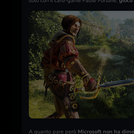
solo con il card-game Fable Fortune,
gioco
A quanto pare però
Microsoft non ha dime