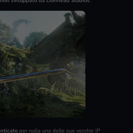
 non sviluppato da Lionhead Studios
.
nticato
per nulla una delle sue vecchie IP