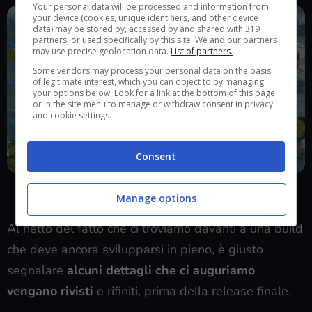
Your personal data will be processed and information from
your device (cookies, unique identifiers, and other device
data) may be stored by, accessed by and shared with 319
partners, or used specifically by this site. We and our partners
may use precise geolocation data.
List of partners.
Some vendors may process your personal data on the basis
of legitimate interest, which you can object to by managing
your options below. Look for a link at the bottom of this page
or in the site menu to manage or withdraw consent in privacy
and cookie settings.
Consent
Muoviamoci in questo mondo
Manage options
Al netto del fatto che ci troviamo davanti a una build
che deve ancora svilupparsi in pieno, è giusto
segnalare
alcuni dettagli che ci auguriamo
vengano rivisti
e rifiniti, prima della release finale.