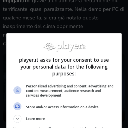
ingigantito
, grazie a un’atmosfera nettamente più
terrificante, quasi paralizzante. Nella demo per PC di
qualche mese fa, si era già notato questo
inasprimento del clima opprimente
nell’ambientazione del manicomio, magnificamente
raggelante.
player.it asks for your consent to use
your personal data for the following
purposes:
Personalised advertising and content, advertising and
content measurement, audience research and
services development
Store and/or access information on a device
Learn more