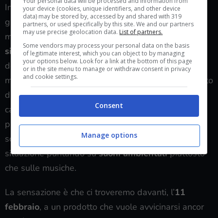
Your personal data will be processed and information from
In quel caso, c’era una maggior presenza di nemici,
your device (cookies, unique identifiers, and other device
data) may be stored by, accessed by and shared with 319
gli ospiti dell’ospedale psichiatrico che con le loro
partners, or used specifically by this site. We and our partners
may use precise geolocation data.
List of partners.
movenze riuscivano a dare una
connotazione
Some vendors may process your personal data on the basis
silenthilliana
in 2 dimensioni alla sequenza. Nella
of legitimate interest, which you can object to by managing
your options below. Look for a link at the bottom of this page
demo odierna, invece, la scena è più desolante,
or in the site menu to manage or withdraw consent in privacy
and cookie settings.
maggiormente psicologica, intimista quasi. Dal punto
di vista tecnico, il gioco non presenta tantissimi
Consent
cambiamenti rispetto al predecessore, c’è una
particolare cura dei
dettagli macabri
, mentre il
Manage options
sound design arricchisce perfettamente ogni
situazione puntando su
suoni ambientali
piuttosto
che sulle musiche.
La sensazione è che ci troveremo davanti, l’
11
febbraio
, a un prodotto che vuole avvicinarsi ancor