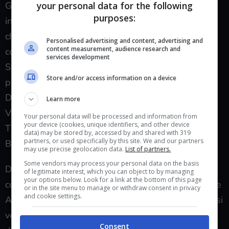
God[/mtg_card] o [mtg_card]Ugin, the
your personal data for the following
purposes:
ineffable[/mtg_card] si pongono come grandi
chiusure pirotecniche all’interno di mazzi dediti al
Personalised advertising and content, advertising and
content measurement, audience research and
controllo e al ragionamento. Al momento in
services development
Standard si giocando davvero una pletora di
Store and/or access information on a device
planeswalker differenti come [mtg_card]Liliana,
Dreadhorde General[/mtg_card],[mtg_card]Sorin,
Learn more
Vengeful Bloodlord[/mtg_card], [mtg_card]Teferi,
Your personal data will be processed and information from
your device (cookies, unique identifiers, and other device
Time Raveler[/mtg_card] o [mtg_card]Gideon
data) may be stored by, accessed by and shared with 319
partners, or used specifically by this site. We and our partners
Blackblade[/mtg_card].
may use precise geolocation data.
List of partners.
Some vendors may process your personal data on the basis
Dal punto di vista delle creature la situazione è
of legitimate interest, which you can object to by managing
your options below. Look for a link at the bottom of this page
comunque abbastanza rosea:[mtg_card]Dreadhorde
or in the site menu to manage or withdraw consent in privacy
and cookie settings.
Arcanist[/mtg_card] è una perfetta carta da Burn e si
vedrà plausibilmente fino all’uscita dell’espansione
Consent