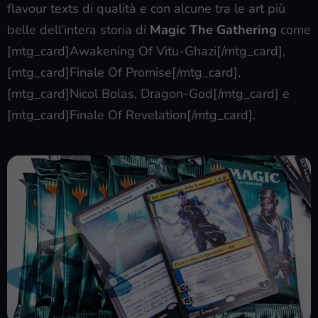
flavour texts di qualità e con alcune tra le art più
belle dell’intera storia di
Magic The Gathering
come
[mtg_card]Awakening Of Vitu-Ghazi[/mtg_card],
[mtg_card]Finale Of Promise[/mtg_card],
[mtg_card]Nicol Bolas, Dragon-God[/mtg_card] e
[mtg_card]Finale Of Revelation[/mtg_card].