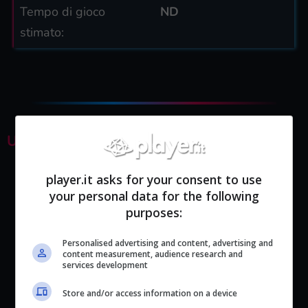
Tempo di gioco
ND
stimato:
ULTIME GUIDE
Mortal Kombat 1 | Guida Fatality: lista
player.it asks for your consent to use
mosse e tasti completa
your personal data for the following
purposes:
Personalised advertising and content, advertising and
content measurement, audience research and
services development
Store and/or access information on a device