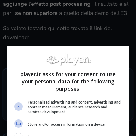
aggiunge l’effetto post processing
. Il risultato è al
pari,
se non superiore
a quello della demo dell’E3.
Se volete testarla qui sotto trovate il link del
download:
SCARICA LA MOD
player.it asks for your consent to use
SEGUICI SUI SOCIAL
your personal data for the following
purposes:
TikTok
Twitch
Telegram
Personalised advertising and content, advertising and
Discord
content measurement, audience research and
services development
Facebook
Store and/or access information on a device