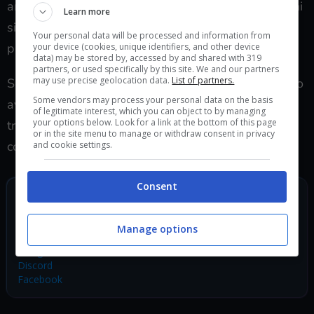
analizzare come la presenza del cibo nei videogiochi
Learn more
si sia evoluta da
Burger Time
a titoli decisamente
Your personal data will be processed and information from
più recenti.
your device (cookies, unique identifiers, and other device
data) may be stored by, accessed by and shared with 319
partners, or used specifically by this site. We and our partners
may use precise geolocation data.
List of partners.
Se non vi sentite adatti ad un titolo del genere dopo
Some vendors may process your personal data on the basis
aver visto il trailer non preoccupatevi, avete solo
of legitimate interest, which you can object to by managing
your options below. Look for a link at the bottom of this page
trovato il regalo da fare alla cuginetta per il
or in the site menu to manage or withdraw consent in privacy
compleanno.
and cookie settings.
Consent
SEGUICI SUI SOCIAL
TikTok
Manage options
Twitch
Telegram
Discord
Facebook