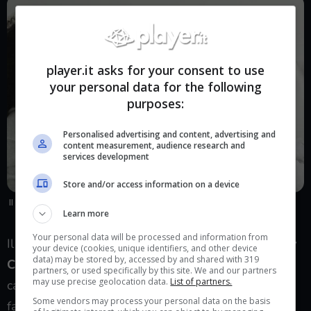
player.it asks for your consent to use
your personal data for the following
purposes:
Personalised advertising and content, advertising and
content measurement, audience research and
services development
Store and/or access information on a device
Il caso del brano di Blaze Foley rimosso da Spotify: era opera di
un’AI – player.it
Learn more
Your personal data will be processed and information from
Il caso non è isolato. Altri brani falsi, attribuiti a
Guy
your device (cookies, unique identifiers, and other device
data) may be stored by, accessed by and shared with 319
Clark
(morto nel 2016) e
Dan Berk
, sono stati
partners, or used specifically by this site. We and our partners
may use precise geolocation data.
List of partners.
caricati e diffusi secondo lo schema poi usato dal
Some vendors may process your personal data on the basis
fake-Foley. Il copyright in molti casi rimanda a una