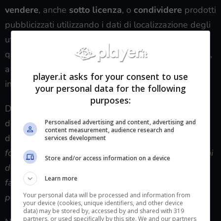
vendere
, anche
sotto licenza
, o
condividere
prodotti
pubblicizzati utilizzando i dati di localizzazione degli
utenti. InMarket dovrà poi anche
distruggere
qualunque dato di posizione raccolto in precedenza,
a meno che non vengano raccolti i relativi consensi
player.it asks for your consent to use
informati.
your personal data for the following
purposes:
Durante alcune interviste, il responsabile legale e
della privacy di InMarket,
Jason Knapp
si diceva
Personalised advertising and content, advertising and
content measurement, audience research and
dispiaciuto dell’esito in tribunale:
“Anche se siamo
services development
fondamentalmente in disaccordo con le affermazioni
Store and/or access information on a device
dell’FTC, siamo felici di affermare che InMarket sta
Learn more
facendo numerosi passi per migliorare le nostre
Your personal data will be processed and information from
politiche di trasparenza nell’utilizzo dei dati”
your device (cookies, unique identifiers, and other device
data) may be stored by, accessed by and shared with 319
partners, or used specifically by this site. We and our partners