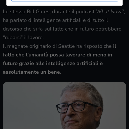
Lo stesso Bill Gates, durante il podcast
What Now?
,
ha parlato di intelligenze artificiali e di tutto il
discorso che si fa sul fatto che in futuro potrebbero
“rubarci” il lavoro.
Il magnate originario di Seattle ha risposto che
il
fatto che l’umanità possa lavorare di meno in
futuro grazie alle intelligenze artificiali è
assolutamente un bene
.