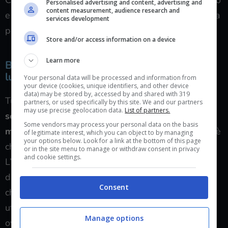
Ciò che è certo è che c’è molta confusione a riguardo
Personalised advertising and content, advertising and
content measurement, audience research and
e
Bill Gates ha voluto dire
la sua dall’alto della sua
services development
posizione in ambito tecnologico.
Store and/or access information on a device
Learn more
Bill Gates elogia le intelligenze artificiali: per
lui il futuro sarà roseo
Your personal data will be processed and information from
your device (cookies, unique identifiers, and other device
data) may be stored by, accessed by and shared with 319
Tutte le grandi aziende tech hanno adottato dei
partners, or used specifically by this site. We and our partners
may use precise geolocation data.
List of partners.
software guidati da intelligenza artificiale per
Some vendors may process your personal data on the basis
migliorare l’esperienza degli utenti
e tra queste c’è
of legitimate interest, which you can object to by managing
your options below. Look for a link at the bottom of this page
chiaramente anche Microsoft.
or in the site menu to manage or withdraw consent in privacy
and cookie settings.
L’azienda di Bill Gates, con il nuovo aggiornamento
di Windows 11, ha da poco rilasciato anche un
Consent
chatbot dotato di IA in grado di aiutare l’utente a
utilizzare i principali servizi del sistema operativo,
Manage options
ovvero
Copilot
.