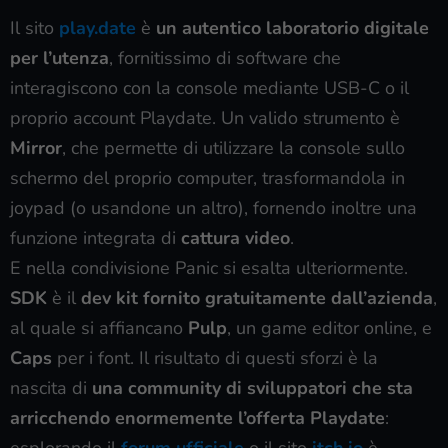
Il sito
play.date
è
un autentico laboratorio digitale
per l’utenza
, fornitissimo di software che
interagiscono con la console mediante USB-C o il
proprio account Playdate. Un valido strumento è
Mirror
, che permette di utilizzare la console sullo
schermo del proprio computer, trasformandola in
joypad (o usandone un altro), fornendo inoltre una
funzione integrata di
cattura video
.
E nella condivisione Panic si esalta ulteriormente.
SDK
è il
dev kit fornito gratuitamente dall’azienda
,
al quale si affiancano
Pulp
, un game editor online, e
Caps
per i font. Il risultato di questi sforzi è la
nascita di
una community di sviluppatori che sta
arricchendo enormemente l’offerta Playdate
:
esplorando il
forum ufficiale
o il sito
itch.io
è