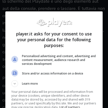
lo schermo del Playdate è uno degli elementi aut
aut della console, prendere o lasciare. E tuttavia non
credo trovi troppo senso l’accostamento, riscontrato
in diversi commentatori del settore, all’esperienza
ludica del Game Boy: non siamo negli anni Novanta,
player.it asks for your consent to use
nel 2023 un’illuminazione sufficiente per poter
your personal data for the following
godere del Playdate è rimediabile dappertutto, da
purposes:
casa al treno al bus al proprio smartphone, e il
Personalised advertising and content, advertising and
sottoscritto ad esempio non sta riscontrando troppi
content measurement, audience research and
services development
ostacoli alla fruizione del prodotto.
Store and/or access information on a device
Può forse aiutare una correzione lessicale: per
Learn more
costituzione e fruizione, Playdate è definibile come
Your personal data will be processed and information from
un
videogiocattolo
, meraviglioso nella forma, ben
your device (cookies, unique identifiers, and other device
costruito, capace di stupire e di far sognare, e
data) may be stored by, accessed by and shared with 319
partners, or used specifically by this site. We and our partners
comunque limitato alle sue regole e caratteristiche.
may use precise geolocation data.
List of partners.