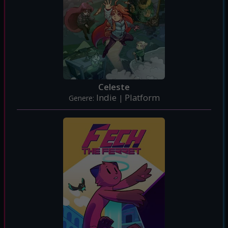
Celeste
Indie
Platform
Genere:
|