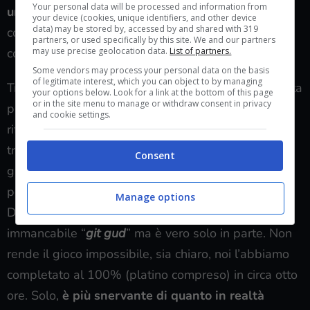
Your personal data will be processed and information from
una boss fight segreta
che richiede proprio il
your device (cookies, unique identifiers, and other device
data) may be stored by, accessed by and shared with 319
costante passaggio da una sfera all’altra, con
partners, or used specifically by this site. We and our partners
may use precise geolocation data.
List of partners.
continue e frustranti cadute.
Some vendors may process your personal data on the basis
of legitimate interest, which you can object to by managing
Tra i vari poteri del gioco, il magnetismo rappresenta
your options below. Look for a link at the bottom of this page
or in the site menu to manage or withdraw consent in privacy
probabilmente il
più utilizzato
e una maggior
and cookie settings.
rifinitura avrebbe giovato: la fisica a tratti è fin
troppo realistica rispetto alle intenzioni del
Consent
giocatore, tuttavia nemmeno anticiparla sembra
portare ai risultati sperati. Qualche appassionato di
Manage options
Dark Souls potrebbe commentare con un
immancabile “
git gud
” ma è vero solo in parte. Non
rende il gioco impossibile, sia chiaro, noi l’abbiamo
completato al 100% (platino compreso) in circa otto
ore. Solo,
è più snervante di quanto in realtà