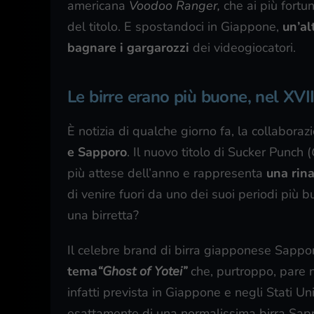
americana
Voodoo Ranger,
che ai più fortu
del titolo. E spostandoci in Giappone,
un’al
bagnare i gargarozzi
dei videogiocatori.
Le birre erano più buone, nel XVI
È notizia di qualche giorno fa, la collabor
e Sapporo
. Il nuovo titolo di Sucker Punch (
più attese dell’anno e rappresenta
una rina
di venire fuori da uno dei suoi periodi più 
una birretta?
Il celebre brand di birra giapponese Sapporo
tema
“Ghost of Yotei”
che, purtroppo, pare n
infatti prevista in Giappone e negli Stati Uni
esattamente di una normalissima birra Sap