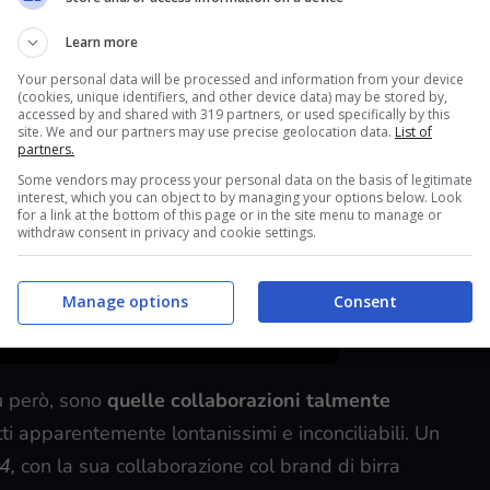
Learn more
Your personal data will be processed and information from your device
(cookies, unique identifiers, and other device data) may be stored by,
accessed by and shared with 319 partners, or used specifically by this
site. We and our partners may use precise geolocation data.
List of
partners.
Some vendors may process your personal data on the basis of legitimate
interest, which you can object to by managing your options below. Look
for a link at the bottom of this page or in the site menu to manage or
withdraw consent in privacy and cookie settings.
Manage options
Consent
ù però, sono
quelle collaborazioni talmente
tti apparentemente lontanissimi e inconciliabili. Un
 4,
con la sua collaborazione col brand di birra