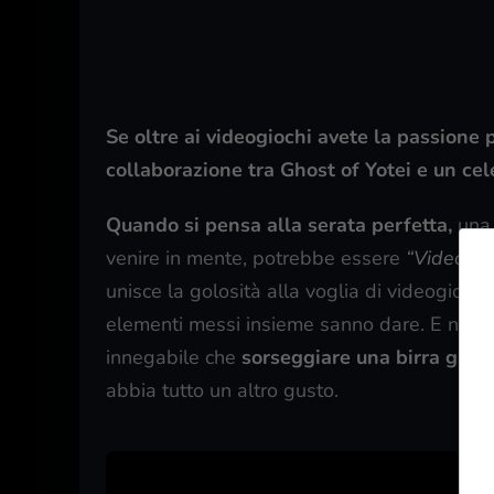
Se oltre ai videogiochi avete la passione 
collaborazione tra Ghost of Yotei e un ce
Quando si pensa alla serata perfetta,
una 
venire in mente, potrebbe essere
“Videogioc
unisce la golosità alla voglia di videogiocar
elementi messi insieme sanno dare. E nonost
innegabile che
sorseggiare una birra ghiac
abbia tutto un altro gusto.