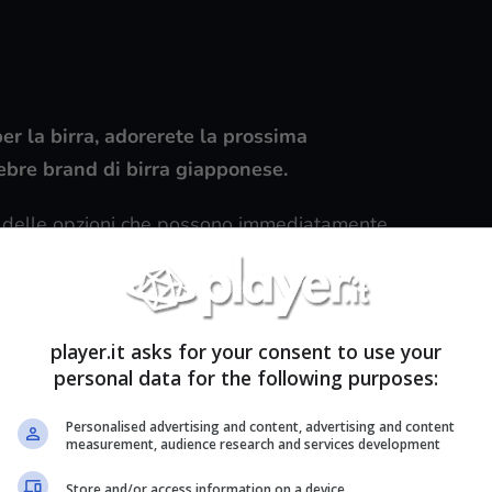
per la birra, adorerete la prossima
lebre brand di birra giapponese.
delle opzioni che possono immediatamente
hi, pizza e birra”.
Un trittico perfetto, in cui si
e, il tutto mescolato dal relax che questi tre
ante vogliamo ricordare che l’alcol faccia male, è
player.it asks for your consent to use your
ciata davanti al proprio videogioco preferito,
personal data for the following purposes:
Personalised advertising and content, advertising and content
measurement, audience research and services development
Store and/or access information on a device