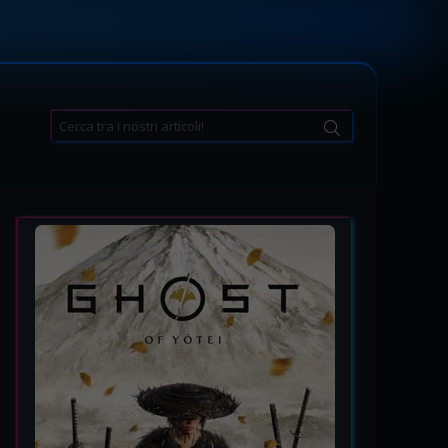
Search
for: