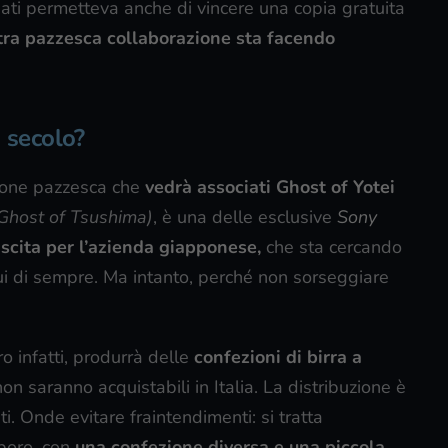
nati permetteva anche di vincere una copia gratuita
tra pazzesca collaborazione sta facendo
I secolo?
azione pazzesca che
vedrà associati Ghost of Yotei
Ghost of Tsushima)
, è una delle esclusive
Sony
scita per l’azienda giapponese,
che sta cercando
bui di sempre. Ma intanto, perché non sorseggiare
 infatti, produrrà delle
confezioni di birra a
on saranno acquistabili in Italia. La distribuzione è
ti. Onde evitare fraintendimenti: si tratta
poro, con
una confezione diversa e una piccola,