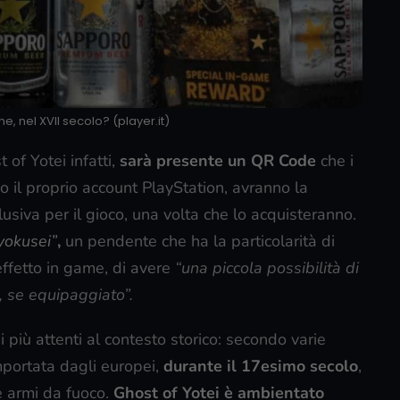
e, nel XVII secolo? (player.it)
of Yotei infatti,
sarà presente un QR Code
che i
o il proprio account PlayStation, avranno la
usiva per il gioco, una volta che lo acquisteranno.
yokusei”
,
un pendente che ha la particolarità di
effetto in game, di avere
“una piccola possibilità di
, se equipaggiato”.
 più attenti al contesto storico: secondo varie
portata dagli europei,
durante il 17esimo secolo
,
 armi da fuoco.
Ghost of Yotei è ambientato