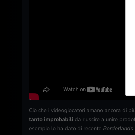
Ciò che i videogiocatori amano ancora di pi
tanto improbabili
da riuscire a unire prodo
esempio lo ha dato di recente
Borderlands