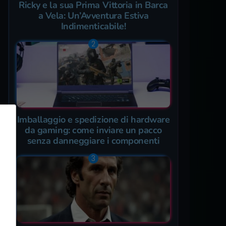
Ricky e la sua Prima Vittoria in Barca
a Vela: Un’Avventura Estiva
Indimenticabile!
Imballaggio e spedizione di hardware
da gaming: come inviare un pacco
senza danneggiare i componenti