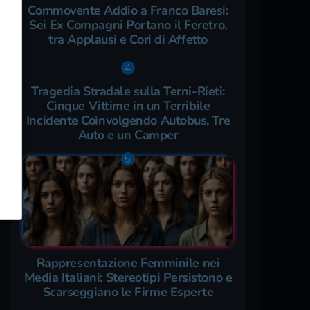
Commovente Addio a Franco Baresi:
Sei Ex Compagni Portano il Feretro,
tra Applausi e Cori di Affetto
Tragedia Stradale sulla Terni-Rieti:
Cinque Vittime in un Terribile
Incidente Coinvolgendo Autobus, Tre
Auto e un Camper
Rappresentazione Femminile nei
Media Italiani: Stereotipi Persistono e
Scarseggiano le Firme Esperte