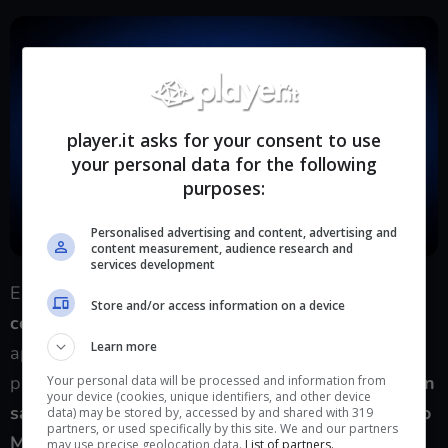
player.it asks for your consent to use
your personal data for the following
purposes:
Personalised advertising and content, advertising and
content measurement, audience research and
services development
Escludendo GTA,
Rockstar Dundee potrebbe
Store and/or access information on a device
coadiuvare altri studi al lavoro su nuovi giochi
Learn more
appartenenti ad altre IP di Rockstar: è sicuramente
presto per un nuovo Red Dead Redemption, ma
non
Your personal data will be processed and information from
your device (cookies, unique identifiers, and other device
sarebbe assurdo immaginare in cantiere un nuovo
data) may be stored by, accessed by and shared with 319
partners, or used specifically by this site. We and our partners
Manhunt piuttosto che un nuovo Bully
,
un
may use precise geolocation data.
List of partners.