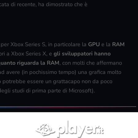
licata di recente, ha dimostrato che è
 per Xbox Series S, in particolare la
GPU
e la
RAM
ori a Xbox Series X, e
gli sviluppatori hanno
r quanto riguarda la RAM
, con molti che affermano
ad avere (in pochissimo tempo) una grafica molto
esto potrebbe essere un grattacapo non da poco
egli studi di prima parte di Microsoft).
u Google News, basta un click!