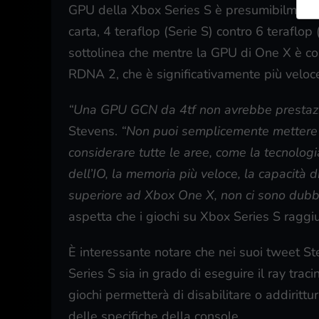
GPU della Xbox Series S è presumibilmente 
carta, 4 teraflop (Serie S) contro 6 teraflo
sottolinea che mentre la GPU di One X è costr
RDNA 2, che è significativamente più veloc
“Una GPU GCN da 4tf non avrebbe prestazi
Stevens.
“Non puoi semplicemente mettere 
considerare tutte le aree, come la tecnolo
dell’IO, la memoria più veloce, la capacità d
superiore ad Xbox One X, non ci sono dubbi
aspetta che i giochi su Xbox Series S ragg
È interessante notare che nei suoi tweet S
Series S sia in grado di eseguire il ray traci
giochi permetterà di disabilitare o addirittu
delle specifiche della console.