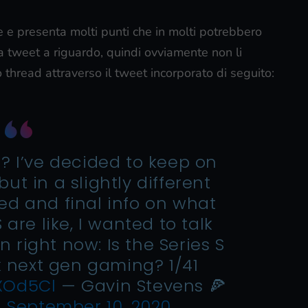
e e presenta molti punti che in molti potrebbero
a tweet a riguardo, quindi ovviamente non li
o thread attraverso il tweet incorporato di seguito:
? I’ve decided to keep on
ut in a slightly different
ed and final info on what
are like, I wanted to talk
 right now: Is the Series S
k next gen gaming? 1/41
XOd5Cl
— Gavin Stevens 🍕
)
September 10, 2020