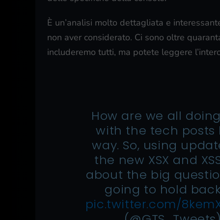
È un’analisi molto dettagliata e interessant
non aver considerato. Ci sono oltre quarant
includeremo tutti, ma potete leggere l’inter
How are we all doing
with the tech posts b
way. So, using updat
the new XSX and XSS 
about the big question
going to hold bac
pic.twitter.com/8kem
(@GTS_Tweets