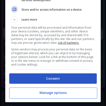
services development
Store and/or access information on a device
Learn more
Your personal data will be processed and information from
your device (cookies, unique identifiers, and other device
SEGUIMI
data) may be stored by, accessed by and shared with 319
partners, or used specifically by this site. We and our partners
may use precise geolocation data.
List of partners.
Sviluppatore:
Wizards Digital Games
Studio
Some vendors may process your personal data on the basis
of legitimate interest, which you can object to by managing
your options below. Look for a link at the bottom of this page
Publisher:
Wizards of the Coast
or in the site menu to manage or withdraw consent in privacy
and cookie settings.
Disponibile per:
PC
Genere:
Strategia
Consent
Data di rilascio:
26/09/2019
Manage options
SEGUICI SUI SOCIAL