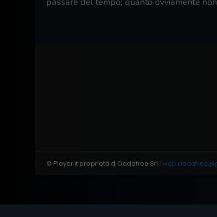
passare del tempo; quanto ovviamente non è
© Player.it proprietà di Dadafree Srl |
web.dadafree@