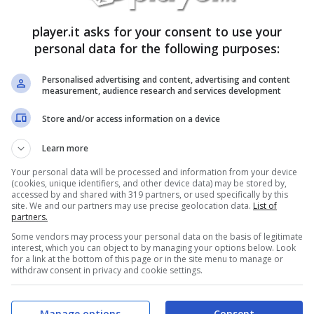
unicazione scritta, nessun
leak
sulle testate o sui
player.it asks for your consent to use your
personal data for the following purposes:
 Prime 4
; il contenuto del video è li per spezzare
Personalised advertising and content, advertising and content
measurement, audience research and services development
del titolo, ponendo stavolta ai comandi la software
Store and/or access information on a device
 dei precedenti tre capitoli della serie prime:
Learn more
Your personal data will be processed and information from your device
(cookies, unique identifiers, and other device data) may be stored by,
id Prime 4.
accessed by and shared with 319 partners, or used specifically by this
site. We and our partners may use precise geolocation data.
List of
partners.
Some vendors may process your personal data on the basis of legitimate
interest, which you can object to by managing your options below. Look
for a link at the bottom of this page or in the site menu to manage or
withdraw consent in privacy and cookie settings.
Manage options
Consent