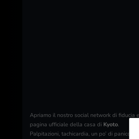
Apriamo il nostro social network di fiducia
pagina ufficiale della casa di
Kyoto
.
Palpitazioni, tachicardia, un po’ di panico 