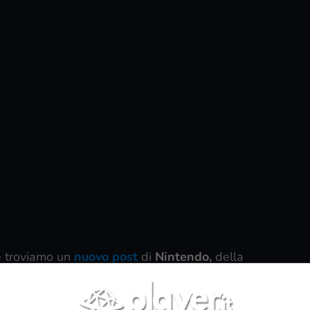
 e troviamo un
nuovo post
di
Nintendo,
della
perché è un annuncio saltato praticamente fuori dal