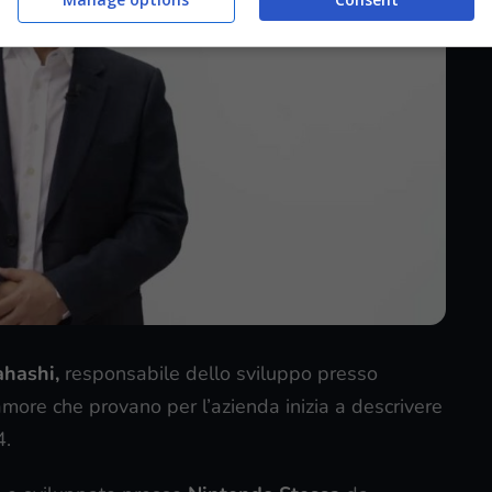
ahashi,
responsabile dello sviluppo presso
amore che provano per l’azienda inizia a descrivere
.