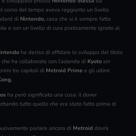
7
e sviluppato presso
Nintendo Stessa
da
el corso del tempo aveva raggiunto un livello
andard di
Nintendo,
casa che si è sempre fatta
bile e con un livello di cura praticamente ignoto al
intendo
ha deciso di affidare lo sviluppo del titolo
che ha collaborato con l’azienda di
Kyoto
sin
primi tre capitoli di
Metroid Prime
e gli ultimi
Kong.
ios
ha però significato una cosa: il dover
ettando tutto quello che era stato fatto prima di
 nuovamente parlare ancora di
Metroid
dovrà