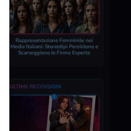
Rappresentazione Femminile nei
Media Italiani: Stereotipi Persistono e
Scarseggiano le Firme Esperte
ULTIME RECENSIONI