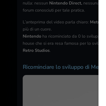
nulla: nessun
Nintendo Direct,
nessuna com
forum conosciuti per tale pratica.
L’anteprima del video parla chiaro:
Metroid
più di un cuore.
Nintendo
ha ricominciato da 0 lo sviluppo 
house che si era resa famosa per lo sviluppo
Retro Studios
.
Ricominciare lo sviluppo di Metro