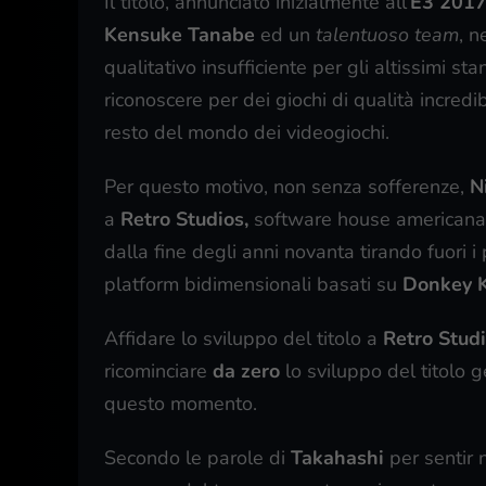
Il titolo, annunciato inizialmente all’
E3 201
Kensuke Tanabe
ed un
talentuoso team
, n
qualitativo insufficiente per gli altissimi st
riconoscere per dei giochi di qualità incredi
resto del mondo dei videogiochi.
Per questo motivo, non senza sofferenze,
N
a
Retro Studios,
software house americana 
dalla fine degli anni novanta tirando fuori i 
platform bidimensionali basati su
Donkey 
Affidare lo sviluppo del titolo a
Retro Stud
ricominciare
da zero
lo sviluppo del titolo g
questo momento.
Secondo le parole di
Takahashi
per sentir