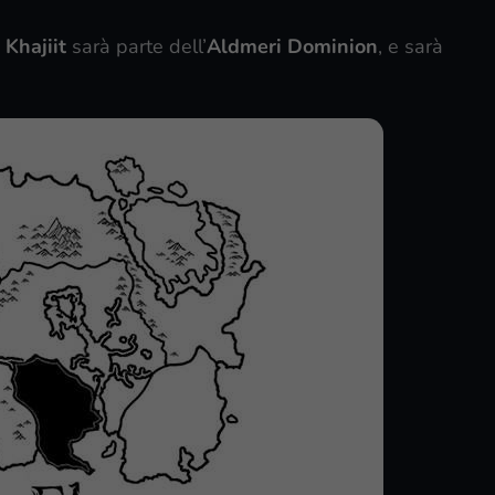
 Khajiit
sarà parte dell’
Aldmeri Dominion
, e sarà