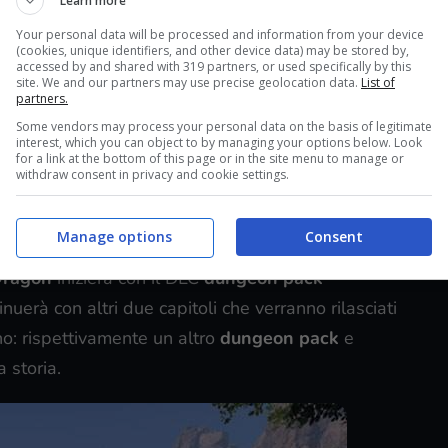
Learn more
Your personal data will be processed and information from your device
(cookies, unique identifiers, and other device data) may be stored by,
accessed by and shared with 319 partners, or used specifically by this
site. We and our partners may use precise geolocation data.
List of
partners.
Some vendors may process your personal data on the basis of legitimate
interest, which you can object to by managing your options below. Look
for a link at the bottom of this page or in the site menu to manage or
withdraw consent in privacy and cookie settings.
Manage options
Consent
Dragon
inizierà con il DLC
dungeon pack
nuerà con altri due capitoli che verranno rilasciati
no: rispettivamente un altro
dungeon pack
e
 storia.