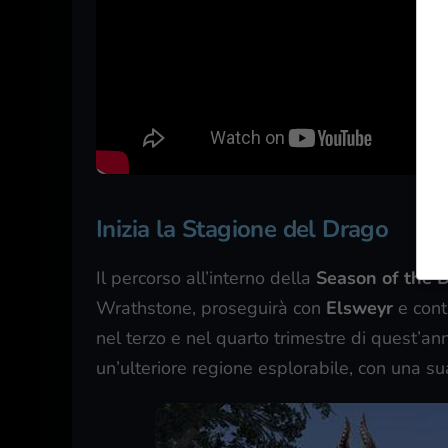
Inizia la Stagione del Drago
Il percorso all’interno della
Season of the 
Wrathstone, proseguirà con
Elsweyr
e conti
nel terzo e nel quarto trimestre di quest’an
un’ulteriore regione esplorabile, con una sua