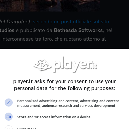
del Drago(ne)
:
secondo un post ufficiale sul sito
tudios
e pubblicato da
Bethesda Softworks
, nel
nterconnesse tra loro, che ruotano attorno al
player.it asks for your consent to use your
personal data for the following purposes:
Personalised advertising and content, advertising and content
measurement, audience research and services development
Store and/or access information on a device