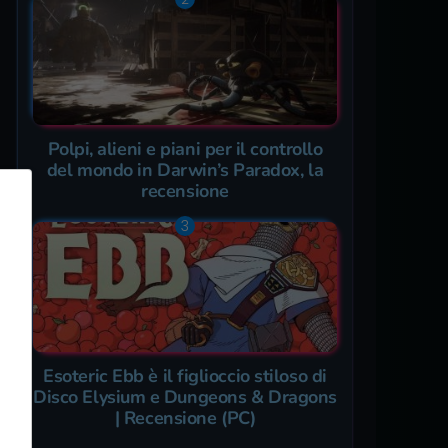
Polpi, alieni e piani per il controllo
del mondo in Darwin’s Paradox, la
recensione
Esoteric Ebb è il figlioccio stiloso di
Disco Elysium e Dungeons & Dragons
| Recensione (PC)