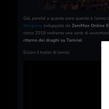
Già, perché a quanto pare questo è
l’anno 
del gioco
, sviluppato da
ZeniMax Online S
corso 2019 vedremo una serie di avventure i
ritorno dei draghi su Tamriel
.
Eccovi il trailer di lancio: