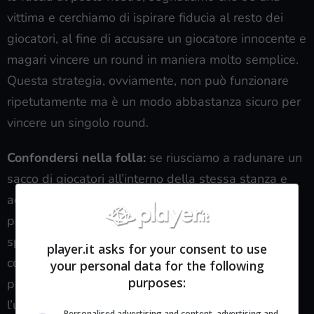
vittima e cerchiamo di ispirare fiducia al resto dei
giocatori, al fine di accusare un giocatore innocente e
magari vincere un round in maniera molto semplice.
Questa strategia, ovviamente, non può funzionare
ripetutamente ma è un modo abbastanza sicuro per
vincere un singolo round.
Confondersi nella folla:
se riusciamo a radunare un
sacco di giocatori all’interno della stessa stanza e
aquesti si impegnano nel fare lo stesso compito,
possiamo confonderci son loro sovrapponendo gli
sprite dei giocatori. In questo modo se usiamo il
player.it asks for your consent to use
comando
Kill
genereremo il panico perché nessuno
your personal data for the following
purposes:
potrà sapere realmente chi è stato ad effettuare
l’uccisione, restringendo unicamente il campo ai
Personalised advertising and content, advertising and