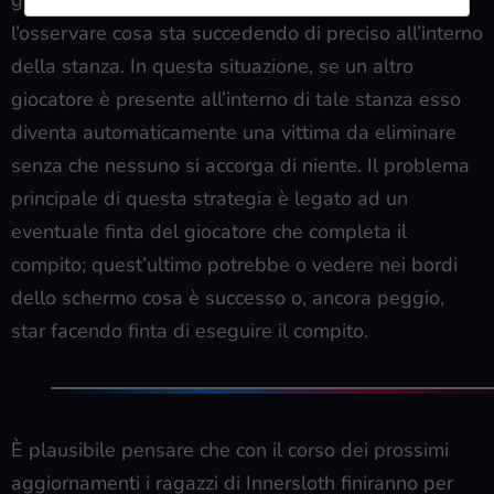
grande porzione dello schermo, rendendo difficile
l’osservare cosa sta succedendo di preciso all’interno
della stanza. In questa situazione, se un altro
giocatore è presente all’interno di tale stanza esso
diventa automaticamente una vittima da eliminare
senza che nessuno si accorga di niente. Il problema
principale di questa strategia è legato ad un
eventuale finta del giocatore che completa il
compito; quest’ultimo potrebbe o vedere nei bordi
dello schermo cosa è successo o, ancora peggio,
star facendo finta di eseguire il compito.
È plausibile pensare che con il corso dei prossimi
aggiornamenti i ragazzi di Innersloth finiranno per