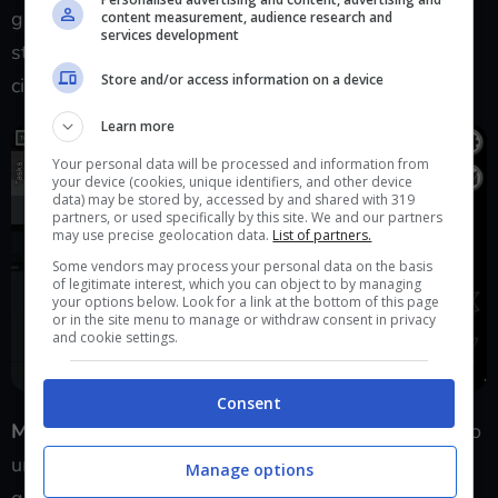
giocatori presenti all’interno di tale stanza. Questa
content measurement, audience research and
services development
strategia da il meglio di sé quando rimangono
Store and/or access information on a device
cinque o meno giocatori.
Learn more
Your personal data will be processed and information from
your device (cookies, unique identifiers, and other device
data) may be stored by, accessed by and shared with 319
partners, or used specifically by this site. We and our partners
may use precise geolocation data.
List of partners.
Some vendors may process your personal data on the basis
of legitimate interest, which you can object to by managing
your options below. Look for a link at the bottom of this page
or in the site menu to manage or withdraw consent in privacy
and cookie settings.
Consent
Mai distrarsi:
quando un giocatore sta completando
un compito, quest’ultimo finisce per prendersi una
Manage options