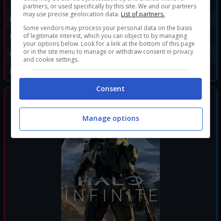
Industries (2019)
partners, or used specifically by this site. We and our partners
may use precise geolocation data.
List of partners.
Publisher:
Xbox Games Studios
Some vendors may process your personal data on the basis
of legitimate interest, which you can object to by managing
Disponibile per:
PC
,
Xbox 360
,
Xbox One
your options below. Look for a link at the bottom of this page
or in the site menu to manage or withdraw consent in privacy
Genere:
Action
|
Sparatutto
and cookie settings.
Data di rilascio:
14/09/2010
Consent
GIOCHI SIMILI
Manage options