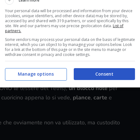
Learn more
Your personal data will be processed and information from your device
(cookies, unique identifiers, and other device data) may be stored by,
accessed by and shared with 319 partners, or used specifically by this
site. We and our partners may use precise geolocation data.
List of
partners.
Some vendors may process your personal data on the basis of legitimate
interest, which you can object to by managing your options below. Look
for a link at the bottom of this page or in the site menu to manage or
withdraw consent in privacy and cookie settings.
bra Tetris?
Manage options
Consent
etris
(qualcuno vorrebbe che dicessi “simil Tetris”,
ONO le tessere del Tetris),
un blocco note
per
a cuoricino appena lo si vede,
plance
,
carte
e
te che ovviamente non va utilizzato, ma custodito