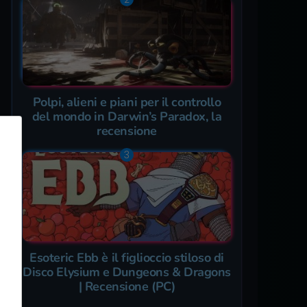
Polpi, alieni e piani per il controllo
del mondo in Darwin’s Paradox, la
recensione
Esoteric Ebb è il figlioccio stiloso di
Disco Elysium e Dungeons & Dragons
| Recensione (PC)