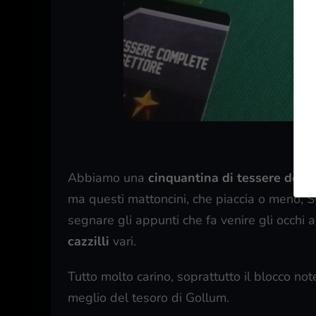
Sem
Abbiamo una
cinquantina di tessere del T
ma questi mattoncini, che piaccia o meno, S
segnare gli appunti che fa venire gli occhi 
cazzilli
vari.
Tutto molto carino, soprattutto il blocco no
meglio del tesoro di Gollum.