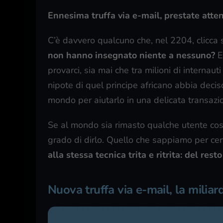
Ennesima truffa via e-mail, prestate atte
C’è davvero qualcuno che, nel 2204, clicca s
non hanno insegnato niente a nessuno?
E
provarci, sia mai che tra milioni di internaut
nipote di quel principe africano abbia deciso d
mondo per aiutarlo in una delicata transazio
Se al mondo sia rimasto qualche utente così
grado di dirlo. Quello che sappiamo per ce
alla stessa tecnica trita e ritrita: del res
Nuova truffa via e-mail, la milia