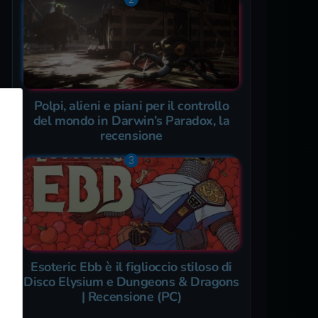
Polpi, alieni e piani per il controllo
del mondo in Darwin’s Paradox, la
recensione
Esoteric Ebb è il figlioccio stiloso di
Disco Elysium e Dungeons & Dragons
| Recensione (PC)