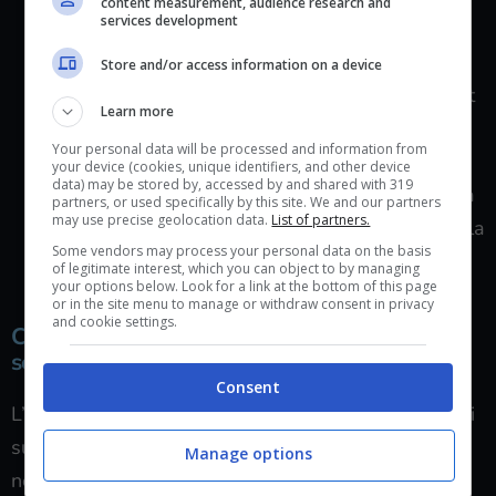
content measurement, audience research and
services development
modello). Sul computer, basta usare la
combinazione di tasti specifica per fare uno
Store and/or access information on a device
screenshot (ad esempio, “Stamp” o “Ctrl + Shift
Learn more
+ S”).
Your personal data will be processed and information from
Il dispositivo salverà automaticamente lo
your device (cookies, unique identifiers, and other device
data) may be stored by, accessed by and shared with 319
screenshot, che sarà rintracciabile nella galleria
partners, or used specifically by this site. We and our partners
may use precise geolocation data.
List of partners.
delle immagini dello smartphone o nella cartella
Some vendors may process your personal data on the basis
di destinazione specificata sul computer.
of legitimate interest, which you can object to by managing
your options below. Look for a link at the bottom of this page
or in the site menu to manage or withdraw consent in privacy
and cookie settings.
Cosa dice la legge se si invia uno screenshot
senza permesso
Consent
L’era digitale ha richiesto l’adeguamento delle leggi
sulla privacy in modo da non incappare in vuoti
Manage options
normativi nel caso ci fossero violazioni anche gravi