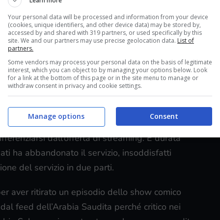
Learn more
sso un’azienda chiamata Pure Software, ha
Your personal data will be processed and information from your device
(cookies, unique identifiers, and other device data) may be stored by,
n Marc Randolph come
servizio di noleggio di film
accessed by and shared with 319 partners, or used specifically by this
site. We and our partners may use precise geolocation data.
List of
ultura aziendale di
“onestà radicale”
, al punto che
partners.
one in PowerPoint a Randolph per spiegare i
Some vendors may process your personal data on the basis of legitimate
interest, which you can object to by managing your options below. Look
e amministratore delegato.
for a link at the bottom of this page or in the site menu to manage or
withdraw consent in privacy and cookie settings.
el passaggio dell’azienda allo streaming
.
Manage options
Consent
Hastings è stata Qwikster, la parte dell’azienda
fferenziarsi dall’offerta di streaming. È durata
i ha abbandonato il servizio, insoddisfatti
one del servizio in due parti.
 per aver ritirato un episodio dello show comico
 dal feed dell’Arabia Saudita perché critico nei