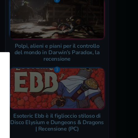
Polpi, alieni e piani per il controllo
del mondo in Darwin’s Paradox, la
recensione
Esoteric Ebb è il figlioccio stiloso di
Disco Elysium e Dungeons & Dragons
| Recensione (PC)