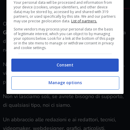
Your personal data will be processed and information from
your device (cookies, unique identifiers, and other device
data) may be stored by, accessed by and shared with 319
partners, or used specifically by this site. We and our partners
may use precise geolocation data.
List of partners.
Ora, c’è poco da fare in questo istante. L’unica cosa
Some vendors may process your personal data on the basis
GIUSTA DA FARE
è alzare un polverone grande, ma
of legitimate interest, which you can object to by managing
your options below. Look for a link at the bottom of this page
davvero tanto grande e chiedere formalmente ai
or in the site menu to manage or withdraw consent in privacy
and cookie settings.
nostri colleghi di far sentire la propria voce.
Non siamo presenti in quella lista ma vi siamo vicini,
Consent
visto che tranquillamente saremmo potuti essere
presenti li sopra, magari l’anno prossimo.
Manage options
Non vi lasciamo soli, se avrete bisogno di supporto,
di qualsiasi tipo, noi ci siamo.
Un abbraccio alle redazioni e ai redattori, tecnici,
videomaker, webdesigner, grafici, articolisti,