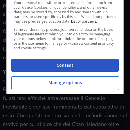
Your personal data will be processed and information from
più recenti, nel caso della Dinastia Oroskh, la
your device (cookies, unique identifiers, and other device
data) may be stored by, accessed by and shared with 319
situazione è stata ulteriormente peggiorata a causa
partners, or used specifically by this site. We and our partners
may use precise geolocation data.
List of partners.
delle macchinazioni dell’Arcamondo Alaitoc, ma
Some vendors may process your personal data on the basis
forse il rapido decadimento di queste Dinastie è
of legitimate interest, which you can object to by managing
your options below. Look for a link at the bottom of this page
dovuto al loro coinvolgimento nella distruzione di
or in the site menu to manage or withdraw consent in privacy
Llandu’gor, di conseguenza collegata a questo
and cookie settings.
misterioso Cancello di Sokar.
Consent
Yggra’nya
, il Plasmatore di Mondi, fu vincolato e
spezzato dai suoi stessi poteri;
Thyssak’lha
, la
Manage options
Rovina Ambulante, l’Ombra che Avvizzisce i Mondi,
fu attirato affinché attraversasse il Cancello
Inevitabile e venisse frammentato dal vuoto oltre di
esso. Che questo evento sia anche un’indicazione sul
motivo per cui si dice che dei C’tan risiedano oltre i