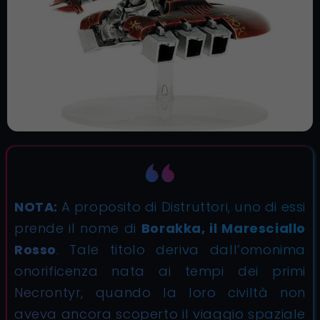
NOTA:
A proposito di Distruttori, uno di essi
prende il nome di
Borakka, il Maresciallo
Rosso
. Tale titolo deriva dall’omonima
onorificenza nata ai tempi dei primi
Necrontyr, quando la loro civiltà non
aveva ancora scoperto il viaggio spaziale