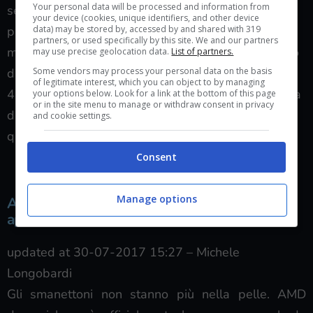
Your personal data will be processed and information from
serie di schede dal prezzo esorbitante, non
your device (cookies, unique identifiers, and other device
data) may be stored by, accessed by and shared with 319
pagherete più di 800 euro per una scheda grafica
partners, or used specifically by this site. We and our partners
ma la scheda in questione dovrebbe avere un costo
may use precise geolocation data.
List of partners.
Some vendors may process your personal data on the basis
di circa 400 dollari che non dovrebbe costare più di
of legitimate interest, which you can object to by managing
450 euro una volta rilasciata in Italia, quindi si tratta
your options below. Look for a link at the bottom of this page
or in the site menu to manage or withdraw consent in privacy
di un oggetto che spinge parecchio sul rapporto
and cookie settings.
qualità prezzo.
Consent
Manage options
AMD Radeon RX Vega: prezzi schede video
appaiono in rete
updated at 30-07-2017 15:27
–
Michele
Longobardi
Gli smanettoni non stanno più nella pelle. AMD