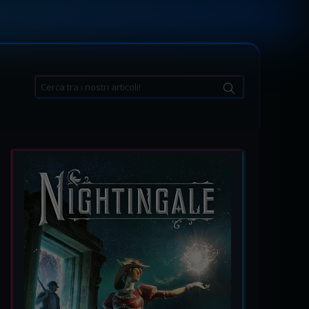
Search
for: