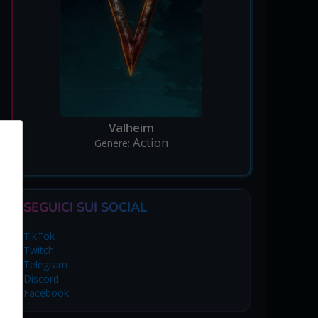
Valheim
Action
Genere:
SEGUICI SUI SOCIAL
TikTok
Twitch
Telegram
Discord
Facebook