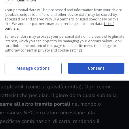
Learn more
Your personal data will be processed and information from your device
(cookies, unique identifiers, and other device data) may be stored by,
accessed by and shared with 319 partners, or used specifically by this
iche sociali e componenti late game che
site. We and our partners may use precise geolocation data.
List of
ay stesso è ancora più
complesso
della sua
partners.
Some vendors may process your personal data on the basis of legitimate
più sistemi che si intersecano tra loro e che
interest, which you can object to by managing your options below. Look
i contenuto ma di difficile digestione.
for a link at the bottom of this page or in the site menu to manage or
withdraw consent in privacy and cookie settings.
ci, NPC e risorse. Le specifiche di questa isola
Manage options
Consent
pi di carte: bioma, maggiori e minori. Le prime
e carte maggiori le strutture, gli npc e le sfide
 applicabili (come la gravità ridotta). Ogni reame
ratteristiche peculiari. Il gioco dona quasi subito la
reame all
‘
altro tramite portali
nel mondo o
une risorse, NPC e creature necessarie alla
pecifiche combinazioni di carte, rendendo il