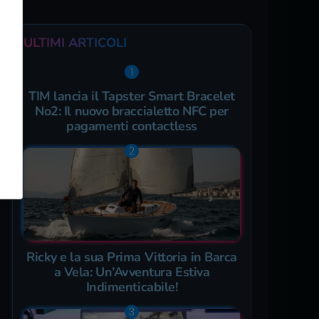
ULTIMI ARTICOLI
TIM lancia il Tapster Smart Bracelet
No2: Il nuovo braccialetto NFC per
pagamenti contactless
Ricky e la sua Prima Vittoria in Barca
a Vela: Un’Avventura Estiva
Indimenticabile!