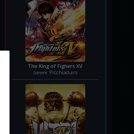
The King of Fighers XV
Picchiaduro
Genere: