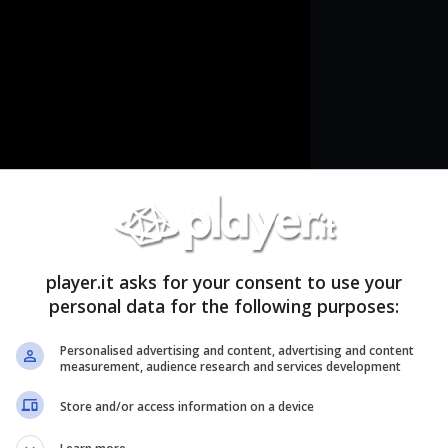
player.it asks for your consent to use your
personal data for the following purposes:
Personalised advertising and content, advertising and content
measurement, audience research and services development
, eccezion fatta per un closed test che mi ha dato
ersonaggi,
ho avuto l’occasione di provarlo per
Store and/or access information on a device
icato in quel di Milano. Una versione pressoché