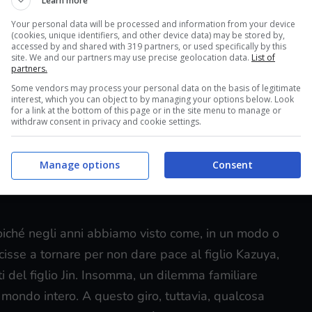
Learn more
no alla pubblicazione il prossimo 26 gennaio, ma in
Your personal data will be processed and information from your device
che sarà quando tutti avremo modo di giocarci.
Ed
(cookies, unique identifiers, and other device data) may be stored by,
accessed by and shared with 319 partners, or used specifically by this
chi.
site. We and our partners may use precise geolocation data.
List of
partners.
n po’ di sano allenamento, sessioni di Arcade Quest
Some vendors may process your personal data on the basis of legitimate
interest, which you can object to by managing your options below. Look
rizzata d’occhio!) al cui confronto l’eterna lotta
for a link at the bottom of this page or in the site menu to manage or
withdraw consent in privacy and cookie settings.
cia tra bambini,
Tekken 8 è tornato in splendida
Manage options
Consent
oiché negli anni abbiamo visto come, in un modo o
scisse a tornare per non dare pace al figlio Kazuya,
ti del figlio Jin. Insomma, un dilemma familiare
 mondo intero. A questo giro, tuttavia, qualcosa