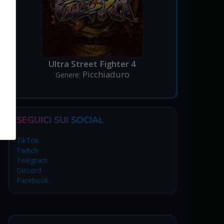
Ultra Street Fighter 4
Picchiaduro
Genere:
SEGUICI SUI SOCIAL
TikTok
Twitch
Telegram
Discord
Facebook