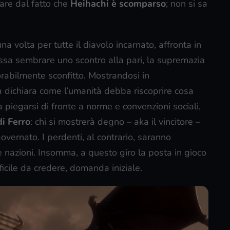
are dal fatto che
Heihachi è scomparso
; non si sa
na volta per tutte il diavolo incarnato, affronta in
ssa sembrare uno scontro alla pari, la supremazia
sorabilmente sconfitto. Mostrandosi in
 dichiara come l’umanità debba riscoprire cosa
a piegarsi di fronte a norme e convenzioni sociali,
i Ferro
: chi si mostrerà degno – aka il vincitore –
vernato. I perdenti, al contrario, saranno
ve nazioni. Insomma, a questo giro la posta in gioco
fficile da credere, domanda iniziale.