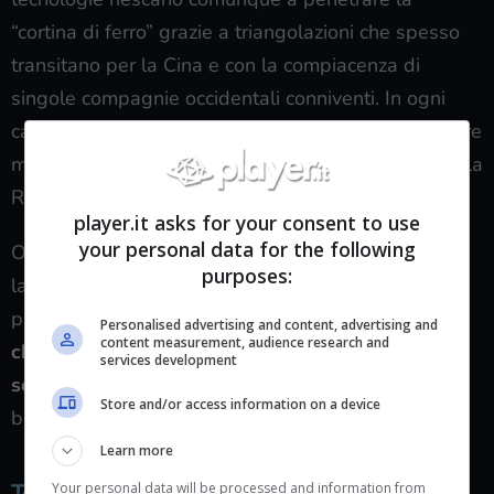
“cortina di ferro” grazie a triangolazioni che spesso
transitano per la Cina e con la compiacenza di
singole compagnie occidentali conniventi. In ogni
caso questi sono tamponi che possono solo risolvere
marginalmente il problema nell’immediato, mentre la
Russia è al lavoro anche sul lungo periodo.
player.it asks for your consent to use
your personal data for the following
Ora i piani della Russia sono quelli di rivitalizzare la
purposes:
lavorazione intera di semiconduttori per poter
produrre microchip in autonomia, ma
le tecnologie
Personalised advertising and content, advertising and
content measurement, audience research and
che può sperare di ottenere in tempi ragionevoli
services development
sono già oggi molto anziane
: precisamente hanno
Store and/or access information on a device
ben 16 anni di età!
Learn more
Tecnologia vintage
Your personal data will be processed and information from