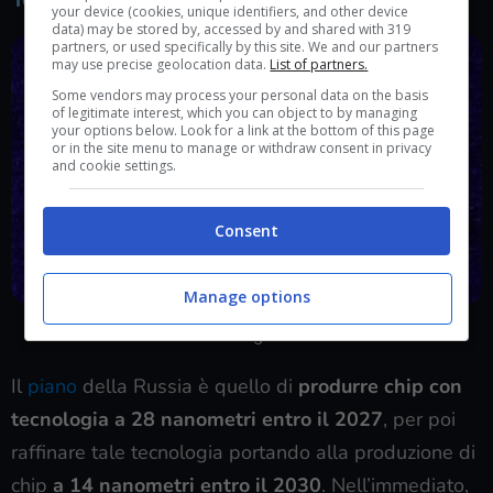
your device (cookies, unique identifiers, and other device
data) may be stored by, accessed by and shared with 319
partners, or used specifically by this site. We and our partners
may use precise geolocation data.
List of partners.
Some vendors may process your personal data on the basis
of legitimate interest, which you can object to by managing
your options below. Look for a link at the bottom of this page
or in the site menu to manage or withdraw consent in privacy
and cookie settings.
Consent
Manage options
I microchip russi non saranno mai un fiore all’occhiello
tecnologico
Il
piano
della Russia è quello di
produrre chip con
tecnologia a 28 nanometri entro il 2027
, per poi
raffinare tale tecnologia portando alla produzione di
chip
a 14 nanometri entro il 2030
. Nell’immediato,