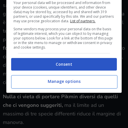
Your personal data will be processed and information from
saranno fondamentali per il completamento della
your device (cookies, unique identifiers, and other device
data) may be stored by, accessed by and shared with 319
grotta, poiché durante questa esplorazione la cipolla
partners, or used specifically by this site. We and our partners
may use precise geolocation data.
List of partners.
è inaccessibile, obbligandoci ad utilizzare per tutto il
Some vendors may process your personal data on the basis
tempo la squadra di Pikmin che abbiamo scelto di
of legitimate interest, which you can object to by managing
your options below. Look for a link at the bottom of this page
portare con noi.
Scegliere i Pikmin adeguati è
or in the site menu to manage or withdraw consent in privacy
fondamentale
, ma piuttosto semplice poiché il gioco
and cookie settings.
ci suggerisce automaticamente quali specie portare,
Consent
dividendole in modo uguale, quindi l’unico sforzo
mentale da intraprendere è modificare il numero di
Manage options
ciascun gruppo.
Nulla ci vieta di portare Pikmin diversi da quelli
che ci vengono suggeriti,
ma il limite ad un
massimo di tre specie differenti riduce il margine di
manovra.