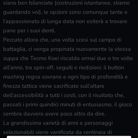
siano ben bilanciate (costruzioni istantanee, stiamo
guardando voi), le opzioni sono comunque tante e
l’appassionato di lunga data non esiterà a trovare
pane per i suoi denti.
Peccato allora che, una volta scesi sul campo di
battaglia, ci venga propinata nuovamente la stessa
zuppa che Tecmo Koei riscalda ormai due o tre volte
all’anno, tra spin-off, seguiti e riedizioni: il button
mashing regna sovrano e ogni tipo di profondità e
finezza tattica viene sacrificato sull’altare
dell’accessibilità a tutti i costi, con il risultato che,
passati i primi quindici minuti di entusiasmo, il gioco
sembra davvero avere poco altro da dire.
La grandissima varietà di armi e personaggi
selezionabili viene vanificata da centinaia di