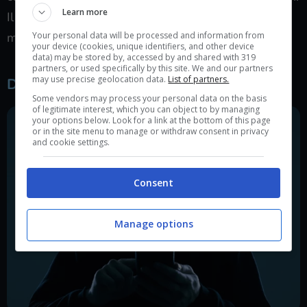
Learn more
Il problema insomma è grave: come proteggere i
Your personal data will be processed and information from
minori da questi rischi?
your device (cookies, unique identifiers, and other device
data) may be stored by, accessed by and shared with 319
partners, or used specifically by this site. We and our partners
may use precise geolocation data.
List of partners.
Dating app, come difendersi dalle molestie?
Some vendors may process your personal data on the basis
of legitimate interest, which you can object to by managing
your options below. Look for a link at the bottom of this page
or in the site menu to manage or withdraw consent in privacy
and cookie settings.
Consent
Manage options